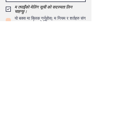
म तपाइँको मेलिंग सूची को सदस्यता लिन
चाहन्छु।
यो बक्स मा क्लिक गर्नुहोस्: म नियम र शर्तहरु संग
सहमत छु
सर्तहरु हेर्नुहोस्
पेस गर्नुहोस्
2013-2029
Nepalism.com द्वारा। समाचार संचालित
र USNepalOnline, 2007 बाट पुरस्कार विजेता समाचार
पोर्टल को सम्पादकहरु द्वारा सम्पादित।
Nepalism.com नेपालीहरुको
लागी एक नयाँ युग, डाटा संचालित
उभरिरहेको डिजिटल मिडिया प्लेटफर्म हो
संसार भर बाट। हामी कोसिस
गर्छौं
ल्याउन
गहिराईमा
समाचार रिपोर्टिंग कि हाम्रा पाठकहरु को लागी
मायने छ र हाम्रो डिजिटल युग, टेक-प्रेमी उपभोक्ताहरु को लागी नवीन
प्रस्तावहरु संग अनलाइन मार्केटप्लेस नेता बन्ने लक्ष्य छ।
नेपालीजम
(Nepalism.com) डट कम, नौलो प्रबिधीको प्रयोग नेपाली नेपाली र
नेपालीपनको पहिचान र प्रवर्धनमा समर्पित नेपाली मिडिया हो।
नेपालीजमलाई पाठक मायालु माया गर्न को लागी पूर्ण विश्वास छ। सम्पर्क:
nepalism.com@gmail.com
, वा,
917-570-1098
(संयुक्त
राज्य अमेरिका)