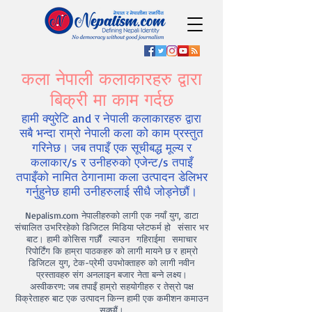
कला नेपाली कलाकारहरु द्वारा
बिक्री मा काम गर्दछ
हामी क्युरेटि and र नेपाली कलाकारहरु द्वारा
सबै भन्दा राम्रो नेपाली कला को काम प्रस्तुत
गरिनेछ। जब तपाइँ एक सूचीबद्ध मूल्य र
कलाकार/s र उनीहरुको एजेन्ट/s तपाइँ
तपाइँको नामित ठेगानामा कला उत्पादन डेलिभर
गर्नुहुनेछ हामी उनीहरुलाई सीधै जोड्नेछौं।
Nepalism.com नेपालीहरुको लागी एक नयाँ युग, डाटा
संचालित उभरिरहेको डिजिटल मिडिया प्लेटफर्म हो
संसार भर
बाट। हामी कोसिस गर्छौं
ल्याउन
गहिराईमा
समाचार
रिपोर्टिंग कि हाम्रा पाठकहरु को लागी मायने छ र हाम्रो
डिजिटल युग, टेक-प्रेमी उपभोक्ताहरु को लागी नवीन
प्रस्तावहरु संग अनलाइन बजार नेता बन्ने लक्ष्य।
अस्वीकरण: जब तपाइँ हाम्रो सहयोगीहरु र तेस्रो पक्ष
विक्रेताहरु बाट एक उत्पादन किन्न हामी एक कमीशन कमाउन
सक्छौं।