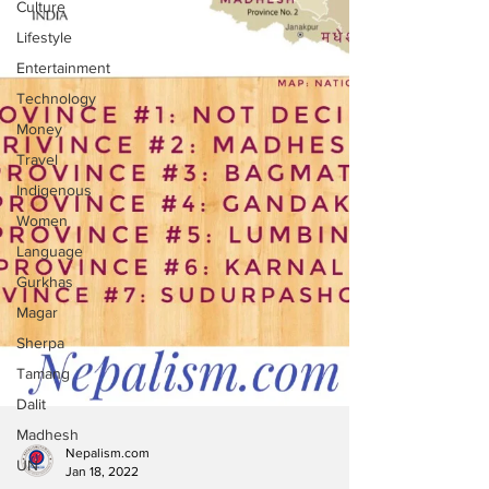
Culture
Lifestyle
Entertainment
Technology
Money
Travel
Indigenous
Women
Language
Gurkhas
Magar
Sherpa
Tamang
Dalit
Madhesh
UN
Nepalism.com