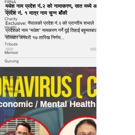
FIPNA
Jan 18, 2022
Media
मधेश नाम प्रदेश नं.२ को नामाकरण, सात मध्ये अब
Charity
प्रदेश नं. १ मात्र नाम चुन्न बाँकी
Health
Exclusive: नेपालको प्रदेश नं.२ को प्रान्तीय सभाले
Immigration
प्रदेशको नाम “मधेश” नामकरण गर्ने दुई तिहाई बहुमतबाट
Tribute
सोमवार जनवरी १७ तारिख निर्णय...
Memoir
Gurung
Festival
Spiritual
Press
Release
VisitNepal
Language
Kusunda
Census
Motherhood