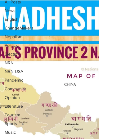
All Posts
News
English
ChangeMakers
Nepalism
Politics
Election
NRN
NRN USA
Pandemic
Community
Opinion
Literature
Tourism
Sports
Music