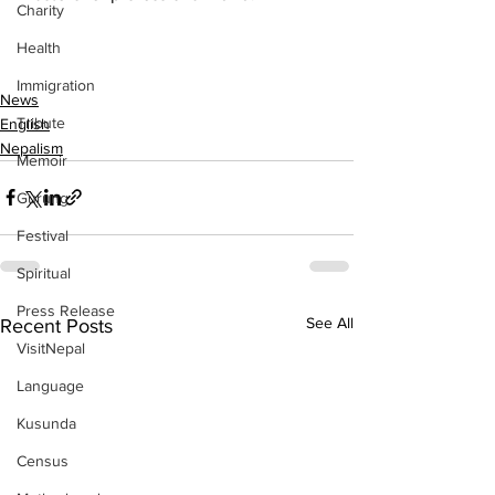
Charity
Health
Immigration
News
Tribute
English
Nepalism
Memoir
Gurung
Festival
Spiritual
Press Release
See All
Recent Posts
VisitNepal
Language
Kusunda
Census