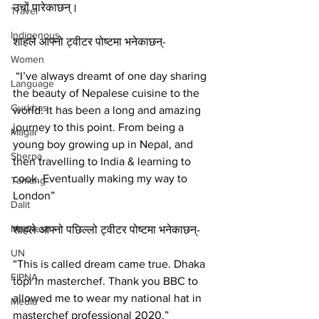
उचों पारेकाछन्।
Travel
Indigenous
शाहले आफ्नो ट्वीटर पोष्टमा भनेकाछन्-
Women
 “I’ve always dreamt of one day sharing 
Language
the beauty of Nepalese cuisine to the 
Gurkhas
world. It has been a long and amazing 
journey to this point. From being a 
Magar
young boy growing up in Nepal, and 
Sherpa
then travelling to India & learning to 
cook. Eventually making my way to 
Tamang
London”
Dalit
Madhesh
शाहले आफ्नो पछिल्लो ट्वीटर पोष्टमा भनेकाछन्-
UN
“This is called dream came true. Dhaka 
FIPNA
topi in masterchef. Thank you BBC to 
allowed me to wear my national hat in 
Media
masterchef professional 2020.”