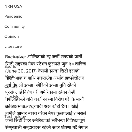
NRN USA
Pandemic
Community
Opinion
Literature
Tourism
Exclusive: अमेरिकाको 
न्यू जर्सी राज्यको 
जर्सी 
सिटी सहरका मेयर स्टेभन फुलपले जुन ३० तारिख 
Sports
(June 30, 2017) नेपाली झण्डा सिटी हलको 
Music
नीलो आकाश माथि फहराउँदा अर्थात झण्डोत्तोलन 
गर्दा नेपाली झण्डा अमेरिकी झण्डा मुनि रहेको 
Culture
प्रसंगलाई विशेष गरी अमेरिकामा रहेका केही 
Lifestyle
नेपालीहरूले यति चर्को स्वरमा विरोध गरे कि मानौं 
उनीहरूभन्दा राष्ट्रवादी अरू कोही छैन। खोई 
Entertainment
हामीले आभार व्यक्त गरेको मेयर फुलपलाई ? जसले 
Technology
जर्सी सिटी शहर अमेरिकाको सबैभन्दा विविधतापूर्ण 
Money
आप्रवासी समुदायहरू रहेको सहर घोषणा गर्दै नेपाल 