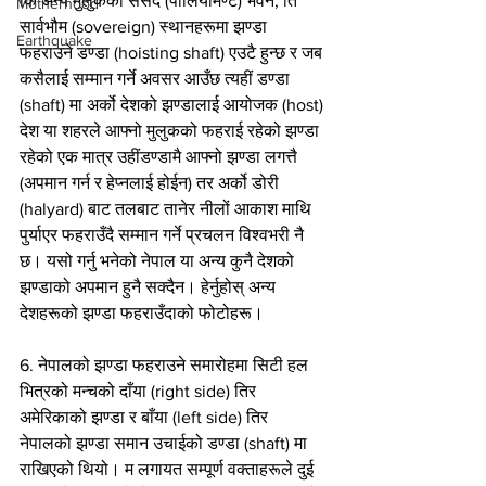
कि अन्य मुलुकका संसद (पार्लियामेण्ट) भवन, ति 
Motherhood
सार्वभौम (sovereign) स्थानहरूमा झण्डा 
Earthquake
फहराउने डण्डा (hoisting shaft) एउटै हुन्छ र जब 
कसैलाई सम्मान गर्ने अवसर आउँछ त्यहीं डण्डा 
(shaft) मा अर्को देशको झण्डालाई आयोजक (host) 
देश या शहरले आफ्नो मुलुकको फहराई रहेको झण्डा 
रहेको एक मात्र उहींडण्डामै आफ्नो झण्डा लगत्तै 
(अपमान गर्न र हेप्नलाई होईन) तर अर्को डोरी 
(halyard) बाट तलबाट तानेर नीलों आकाश माथि 
पुर्याएर फहराउँदै सम्मान गर्ने प्रचलन विश्वभरी नै 
छ। यसो गर्नु भनेको नेपाल या अन्य कुनै देशको 
झण्डाको अपमान हुनै सक्दैन। हेर्नुहोस् अन्य 
देशहरूको झण्डा फहराउँदाको फोटोहरू।
6. नेपालको झण्डा फहराउने समारोहमा सिटी हल 
भित्रको मन्चको दाँया (right side) तिर 
अमेरिकाको झण्डा र बाँया (left side) तिर 
नेपालको झण्डा समान उचाईको डण्डा (shaft) मा 
राखिएको थियो। म लगायत सम्पूर्ण वक्ताहरूले दुई 