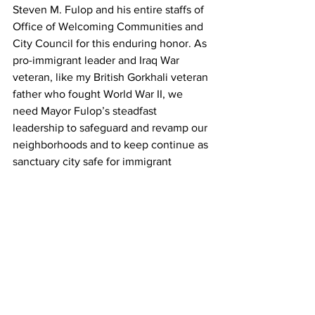
Steven M. Fulop and his entire staffs of 
Office of Welcoming Communities and 
City Council for this enduring honor. As 
pro-immigrant leader and Iraq War 
veteran, like my British Gorkhali veteran 
father who fought World War II, we 
need Mayor Fulop’s steadfast 
leadership to safeguard and revamp our 
neighborhoods and to keep continue as 
sanctuary city safe for immigrant 
communities regardless of their status.
I also would like to congratulate to 
today's distinguished honorees, fellow 
Nepali friends who have made Jersey 
City and New Jersey their home.
My sincere gratitude to Consul General 
of Nepal Government Pushpa Raj 