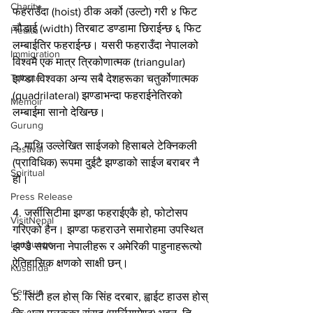
Charity
फहराउँदा (hoist) ठीक अर्को (उल्टो) गरी ४ फिट 
चौडाई (width) तिरबाट डण्डामा छिराईन्छ ६ फिट 
Health
लम्बाईतिर फहराईन्छ। यसरी फहराउँदा नेपालको 
Immigration
विश्वमै एक मात्र त्रिकोणात्मक (triangular) 
Tribute
झण्डा विश्वका अन्य सबै देशहरूका चतुर्कोणात्मक 
(quadrilateral) झण्डाभन्दा फहराईनेतिरको 
Memoir
लम्बाईमा सानो देखिन्छ।
Gurung
3. माथि उल्लेखित साईजको हिसाबले टेक्निकली 
Festival
(प्राविधिक) रूपमा दुईटै झण्डाको साईज बराबर नै 
Spiritual
हो।
Press Release
4. जर्सीसिटीमा झण्डा फहराईएकै हो, फोटोसप 
VisitNepal
गरिएको हैन। झण्डा फहराउने समारोहमा उपस्थित 
Language
झण्डै सयजना नेपालीहरू र अमेरिकी पाहुनाहरूत्यो 
ऐतिहासिक क्षणको साक्षी छन्।
Kusunda
Census
5. सिटी हल होस् कि सिंह दरबार, ह्वाईट हाउस होस् 