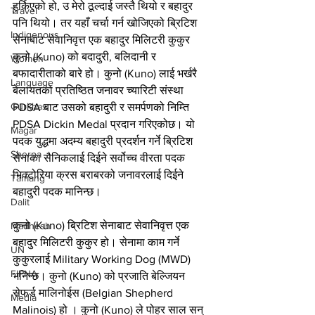
हुर्किएको हो, उ मेरो ठूल्दाई जस्तै थियो र बहादुर 
Travel
पनि थियो। तर यहाँ चर्चा गर्न खोजिएको ब्रिटिश 
Indigenous
सेनाबाट सेवानिवृत्त एक बहादुर मिलिटरी कुकुर 
कुनो (Kuno) को बदादुरी, बलिदानी र 
Women
बफादारीताको बारे हो। कुनो (Kuno) लाई भर्खरै 
Language
बेलायतको प्रतिष्ठित जनावर च्यारिटी संस्था 
Gurkhas
PDSA बाट उसको बहादुरी र समर्पणको निम्ति 
PDSA Dickin Medal प्रदान गरिएकोछ। यो 
Magar
पदक युद्धमा अदम्य बहादुरी प्रदर्शन गर्ने ब्रिटिश 
Sherpa
सेनाका सैनिकलाई दिईने सर्वोच्च वीरता पदक 
भिक्टोरिया क्रस बराबरको जनावरलाई दिईने 
Tamang
बहादुरी पदक मानिन्छ।
Dalit
कुनो (Kuno) ब्रिटिश सेनाबाट सेवानिवृत्त एक 
Madhesh
बहादुर मिलिटरी कुकुर हो। सेनामा काम गर्ने 
UN
कुकुरलाई Military Working Dog (MWD) 
FIPNA
भनिन्छ। कुनो (Kuno) को प्रजाति बेल्जियन 
सेफर्ड मालिनोईस (Belgian Shepherd 
Media
Malinois) हो । कुनो (Kuno) ले पोहर साल सन् 