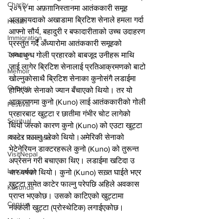
Charity
२०१९ मा अफ़ग़ानिस्तानमा आतंककारी समूह 
अलक़ायदाको अखाडामा ब्रिटिश सेनाले हमला गर्दा 
Health
आफ्नो सौर्य, बहादुरी र बफादारीताको उच्च उदाहरण 
Immigration
प्रस्तुत गर्दै अँध्यारोमा आतंककारी समूहको 
Tribute
अन्धाधुन्ध गोली प्रहारको बाबजूद उनीहरू माथि 
जाई लागेर ब्रिटिश सेनालाई प्रतिआक्रमणको बाटो 
Memoir
खोल्नुकोसाथै ब्रिटिश सेनाका कुनोसंगै लडाईमा 
Gurung
होमिएका सेनाको ज्यान बँचाएको थियो। तर यो 
आक्रमणमा कुनो (Kuno) लाई आतंककारीको गोली 
Festival
प्रहारबाट खुट्टा र छातीमा गंभीर चोट लागेको 
Spiritual
थियो जस्को कारण कुनो (Kuno) को एउटा खुट्टा 
काटेर फाल्नु परेको थियो।अमेरिकी सेनाको 
Press Release
भेटेनेरियन डाक्टरहरूले कुनो (Kuno) को तुरून्त 
VisitNepal
अप्रेसन गरी बचाएका थिए। लडाईमा खटिदा उ 
Language
चार वर्षको थियो। कुनो (Kuno) सख़्त घाईते भएर 
खुट्टा समेत काटेर फाल्नु परेपछि अहिले अवकास 
Kusunda
प्राप्त भएकोछ। उसको काटिएको खुट्टामा 
Census
नक्कली खुट्टा (प्रोस्थेटिक) लगाईएकोछ।