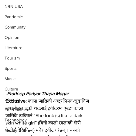
NRN USA
Pandemic
Community
Opinion
Literature
Tourism
Sports
Music
Culture
-Pradeep Pariyar Thapa Magar
Lifestyle
Exclusive: 
काला जातिकी अष्ट्रेलियन-सुडानिज 
सुपरमोडल डकी थटलाई ट्वीटरमा एउटा काला 
Entertainment
जातिकै व्यक्तिले “She look (s) like a dark 
Technology
skin white girl” (यिनी कालो छालाकी गोरी 
केटीझैं देखिन्छिन्) भनेर ट्वीट गरेछन्। यस्को 
Money