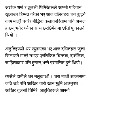
अशोक शर्मा र तुलसी घिमिरेहरूले आफ्नो पहिचान 
खुलाउन हिम्मत गरेको भए आज दलितहरू घन कुट्ने 
काम मात्रै नगरेर बौद्धिक कलाकारितामा पनि अब्बल 
हन्छन् भनेर गर्वका साथ छरछिमेकमा छाँती फुकाउने 
थियो ।
आहुतिहरूले थर खुलाएका भए आज दलितहरू जुत्ता 
सिलाउने मात्रै नभएर प्रतिष्ठित चिन्तक, दार्शनिक, 
साहित्यकार पनि हुन्छन् भन्ने प्रमाणित हुने थियो।
त्यसैले हामीले थर नलुकाऔं । चरा माथी आकासमा 
जति उडे पनि आखिर चारो खान भुईमै आउनुपर्छ । 
आखिर तुलसी घिमिरे, आहुतिहरूले आफ्नो 
सन्तानको वरवधु खोज्न सशांक कोइराला, केपी 
ओली र प्रचण्ड दाहालहरूको कुलमा होइन, राज्यले 
सदियौंदेखि थिचेर राखेका उनै दलित समाजमानै 
जानुपर्छ ।