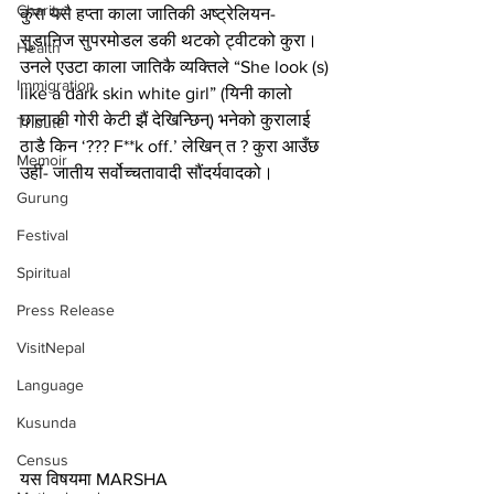
Charity
कुरा यसै हप्ता काला जातिकी अष्ट्रेलियन-
सुडानिज सुपरमोडल डकी थटको ट्वीटको कुरा। 
Health
उनले एउटा काला जातिकै व्यक्तिले “She look (s) 
Immigration
like a dark skin white girl” (यिनी कालो 
छालाकी गोरी केटी झैं देखिन्छिन्) भनेको कुरालाई 
Tribute
ठाडै किन ‘??? F**k off.’ लेखिन् त ? कुरा आउँछ 
Memoir
उहीं- जातीय सर्वोच्चतावादी सौंदर्यवादको। 
Gurung
Festival
Spiritual
Press Release
VisitNepal
Language
Kusunda
Census
यस विषयमा MARSHA 