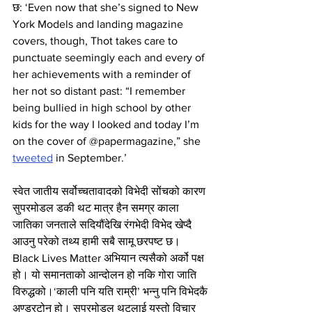
छ: ‘Even now that she’s signed to New 
York Models and landing magazine 
covers, though, Thot takes care to 
punctuate seemingly each and every of 
her achievements with a reminder of 
her not so distant past: “I remember 
being bullied in high school by other 
kids for the way I looked and today I’m 
on the cover of @papermagazine,” she 
tweeted
 in September.’
स्वेत जातीय सर्वोच्चतावादको विभेदी सोंचको कारण 
सुपरमोडल डकी थट मात्र हैन समग्र काला 
जातिका जनताले सदियौंदेखि रंगभेदी विभेद खेप्दै 
आउनु परेको तथ्य हामी सबै सामू छरपष्ट छ। 
Black Lives Matter अभियान त्यसैको अर्को पक्ष 
हो। यो समानताको आन्दोलन हो नकि गोरा जाति 
विरुद्धको।‘काली पनि यति राम्री’ भन्नु पनि विभेदकै 
अण्डरटोन हो। सुपरमोडल थटलाई यस्तो विचार 