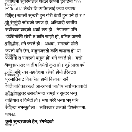
जवाफमा सुपरमोडल थटले आफ्नो ट्वीटमा ‘??? 
Travel
F**k off.’ लेखेर ति व्यक्तिलाई कडा जवाफ 
Indigenous
दिईन्। काली सुन्दरी हुन गोरी केटी हुन पर्ने हो र ? 
यो रंगभेदी सोंचको उपज हो, अतिवादी जातीय 
Women
सर्वोच्चतावादको अर्को रूप हो। नेपालमा पनि 
Language
‘फलानाकी छोरी त कति राम्री हो, दलित जस्ती 
पनि छैन’ भने जस्तै हो। अथवा, ‘मगरको छोरो 
Gurkhas
जस्तो पनि छैन, बाहुनजस्तो कति चलाख हो’ या 
Magar
फलानो त ‘मगरको बाहुन हो’ भने जस्तै हो। यसो 
Sherpa
भन्नु सरासर जातीय विभेदी कुरा हो। दुई लाख वर्ष 
अघि अफ्रिका महादेशमा रहेको होमो ईरेक्टस 
Tamang
प्रजातिबाट विकसित हामी विश्वका सबै 
Dalit
जातजातिकाहरूले आ-आफ्नो जातीय सर्वोच्चतावादी 
सौंदर्यशास्त्र उसकोभन्दा राम्रो र सुन्दर भन्नु 
Madhesh
वाहियात र विभेदी हो। मया गरेरै भन्या भए पनि 
UN
आईन्दा नभन्नुहोला। सविस्तार तलको विश्लेषणमा:
FIPNA
कुरो सुन्दरताको हैन, रंगभेदको
Media