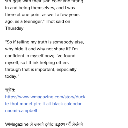
struggle with their skin color and fitting 
in and being themselves, and I was 
there at one point as well a few years 
ago, as a teenager,” Thot said on 
Thursday.
“So if telling my truth is somebody else, 
why hide it and why not share it? I’m 
confident in myself now; I’ve found 
myself, so I think helping others 
through that is important, especially 
today.”
स्रोत: 
https://www.wmagazine.com/story/duck
ie-thot-model-pirelli-all-black-calendar-
naomi-campbell
WMagazine ले उनको ट्वीट उद्धरण गर्दै लेखेको 