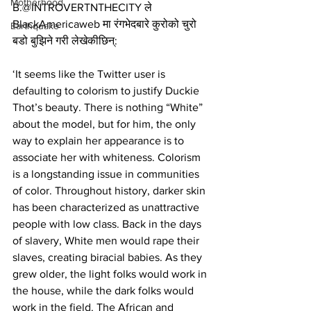
Motherhood
B.@INTROVERTNTHECITY ले 
BlackAmericaweb मा रंगभेदबारे कुरोको चुरो 
Earthquake
बडो बुझिने गरी लेखेकीछिन्:
‘It seems like the Twitter user is 
defaulting to colorism to justify Duckie 
Thot’s beauty. There is nothing “White” 
about the model, but for him, the only 
way to explain her appearance is to 
associate her with whiteness. Colorism 
is a longstanding issue in communities 
of color. Throughout history, darker skin 
has been characterized as unattractive 
people with low class. Back in the days 
of slavery, White men would rape their 
slaves, creating biracial babies. As they 
grew older, the light folks would work in 
the house, while the dark folks would 
work in the field. The African and 