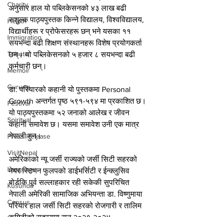
Charity
अनुसार हाल यो पब्लिकेसनको ४३ लाख बढी 
सशुल्क पाठ्यपुस्तक किन्ने विद्यालय, विश्वविद्यालय, 
Health
विद्यार्थीहरू र प्रोफेसरहरू छन् भने यसका ११ 
Immigration
सयभन्दा बढी शिक्षण संस्थानहरू विशेष प्रयोगकर्ता 
Tribute
छन्। यो पब्लिकेसनको ५ हजार ८ सयभन्दा बढी 
कर्मचारी छन्।
Memoir
Gurung
डा. परियारको कहानी यो पुस्तकमा Personal 
Growth अन्तर्गत पृष्ठ ५९१-५९४ मा प्रकाशित छ।
Festival
यो पाठ्यपुस्तकमा ५२ जनाको आलेख र जीवन 
Spiritual
कहानी समावेश छ। यसमा समावेश उनी एक मात्र 
नेपाली हुन्।
Press Release
VisitNepal
अमेरिकाको न्यू जर्सी राज्यको जर्सी सिटी सहरको 
Language
मेयर स्टिभन फुलपको डाईभर्सिटी र ईन्क्लुसिव 
बोर्डकि पूर्व सल्लाहकार रही सकेकी सुपरिचित 
Kusunda
नेपाली अमेरिकी सामाजिक अभियन्ता डा. विष्णुमाया 
Census
परियार हाल जर्सी सिटी सहरको रोजगारी र तालिम 