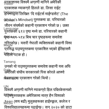
प्रकाशनमा विश्वमै अग्रणी मानिने अमेरिकी 
Travel
प्रकाशक म्याकग्रो हिलले डा. लिसा राईट 
Indigenous
होफ्नरद्वारा लिखित ‘दि राईटर्स माईण्डसेट’ (The 
Writer’s Mindset) पुस्तकमा डा. परियारको 
Women
जीवन संघर्षको कहानी प्रकाशन गरेको छ। उक्त 
Language
पुस्तकको ६९२ पृष्ठ मध्ये डा. परियारको कहानी 
Gurkhas
पृष्ठ ५९१-५९४ बिच चार पृष्ठहरूमा समावेश 
गरिएकोछ। यसरी नेपाली व्यक्तित्वको कहानी विश्व 
Magar
प्रसिद्ध पाठ्यपुस्तकमा प्रकाशित भएको ईतिहासमै 
Sherpa
पहिलो पटक हो।
Tamang
उनको यो पाठ्यपुस्तकमा समावेश कहानी यस अघि 
Dalit
अमेरिकी संघीय सरकारको पिस कोरले आफ्नो 
वेबसाइटमा प्रकाशन गरेको थियो।
Madhesh
UN
विश्वमै अग्रणी मानिने म्याकग्रो हिल पब्लिकेसनको 
FIPNA
पाठ्यपुस्तकहरू अमेरिकामा मात्र हैन विश्वको 
१००+ (सय बढी) मुलुकहरूका हाईस्कूल, कलेज र 
Media
विश्वविद्यालयहरूमा पढाईन्छ। सन् २०२० को डाटा 