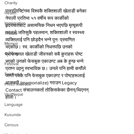
Charity
पावरलिफ्टिंगमा विश्वकै शक्तिशाली खेलाडी बनेका 
Health
नेपाली प्रतिभा ५१ वर्षीय रूप कार्कीको 
Immigration
हृदयघातबाट असामयिक निधन भएपछि मृत्यूरूपी 
कालले जतिसुकै पहलमान, शक्तिशाली र स्वस्थ्य 
Tribute
व्यक्तिलाई पनि छोड्दैन भन्ने पुन: प्रमाणित 
Memoir
भएकोछ। स्व. कार्कीको निधनपछि उनको 
Gurung
प्रोफेसनल खेलाडी जीवनको सबै कुराहरू पोष्ट 
भएको उनको फेसबुक एकाउण्ट अब के हुन्छ भन्ने 
Festival
प्रश्न उठ्नु स्वभाविक छ। उनले पनि हामी कयौंले 
Spiritual
जस्तै पक्कै पनि फेसबुक एकाउण्ट र पोष्टहरूलाई 
अजम्बरी (memorialize) गराउन Legacy 
Press Release
Contact संचालनकर्ता तोकिसकेका छैनन्/थिएनन् 
VisitNepal
होला।
Language
Kusunda
Census