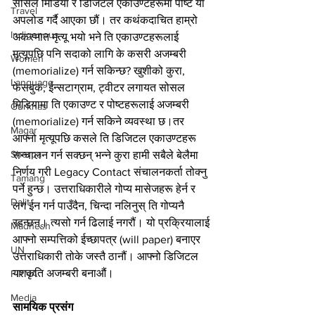
सोसल मिडिया र डिजिटल एकाउण्टहरूमा पोष्ट या 
Travel
अपलोड गर्दै आएका छौं। तर कथंकदाचित हाम्रो 
Indigenous
अकस्मात मृत्यू भयो भने ति एकाउण्टहरूलाई 
मृत्यूपछि पनि सदाको लागि के कसरी अजम्बरी 
Women
(memorialize) गर्न सकिन्छ? खुशीको कुरा, 
Language
फेसबुक, ईन्सटाग्राम, ट्वीटर लगायत सोसल 
मिडियामा ति एकाउण्ट र पोष्टहरूलाई अजम्बरी 
Gurkhas
(memorialize) गर्न सकिने व्यवस्था छ।तर 
Magar
आफ्नो मृत्यूपछि कसले ति डिजिटल एकाउण्टहरू 
Sherpa
सन्चालन गर्न सक्छन् भन्ने कुरा हामी सबैले बेलैमा 
निर्णय गरी Legacy Contact संचालनकर्ता तोक्नु 
Tamang
पर्ने हुन्छ। उत्तराधिकारीले गोप्य मासेजहरू हेर्न र 
Dalit
लग ईन गर्न पाउँदैन, चिन्दा नलिनुस् ति गोप्यनै 
रहन्छन्। त्यसो गर्न ढिलाई नगरौं। यो प्रक्रियालाई 
Madhesh
आफ्नो सम्पत्तिको ईच्छापत्र (will paper) बनाएर 
UN
उत्तराधिकारी तोके जस्तै ठानौं। आफ्नो डिजिटल 
यशकृति अजम्बरी बनाऔं।
FIPNA
Media
सामयिक प्रसंग