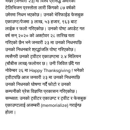
भर्खरै (जनवरी २३) मा विश्व प्रसिद्ध अमेरिकी 
टेलिभिजन प्रस्तोता लारी किंगको ८७ वर्षको 
उमेरमा निधन भएकोछ। उनको भेरिफाईड फेसबुक 
एकाउण्ट/पेजमा ३ लाख, ५३ हजार, ९६३ बाट 
लाईक र फलो गरिएकोछ। उनको पोष्ट अपडेट गत 
वर्ष सन् २०२० को अक्टोवर २८ तारिख यता 
गरिएको छैन भने जनवरी २३ मा उनको निधनपछि 
उनको निधनबारे श्रद्धांजलि पोष्ट गरिएकोछ। 
त्यसैगरी उनको ट्वीटर एकाउण्टमा २.४ मिलियन 
(चौबीस लाख) फलोयर छ। उनी जिवित छँदै गत 
नोवेम्बर २६ मा Happy Thanksgiving ! भनेको 
ट्वीटपछि आज जनवरी २३ मा उनको निधनपछि 
उनको निधनको घोषणा गर्दै फोटो र उनको 
कम्पनीको प्रेस विज्ञप्ति प्रकासन गरिएकोछ। 
सम्भवत: उनको ट्वीटर एकाउण्ट र ट्वीट र फेसबुक 
एकाउण्टलाई अजम्बरी (memorialize) गराईन्छ 
होला।