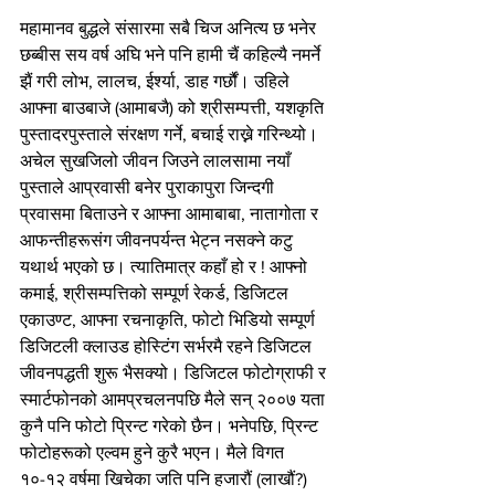
महामानव बुद्धले संसारमा सबै चिज अनित्य छ भनेर 
छब्बीस सय वर्ष अघि भने पनि हामी चैं कहिल्यै नमर्ने 
झैं गरी लोभ, लालच, ईर्श्या, डाह गर्छौं। उहिले 
आफ्ना बाउबाजे (आमाबजै) को श्रीसम्पत्ती, यशकृति 
पुस्तादरपुस्ताले संरक्षण गर्ने, बचाई राख्ने गरिन्थ्यो। 
अचेल सुखजिलो जीवन जिउने लालसामा नयाँ 
पुस्ताले आप्रवासी बनेर पुराकापुरा जिन्दगी 
प्रवासमा बिताउने र आफ्ना आमाबाबा, नातागोता र 
आफन्तीहरूसंग जीवनपर्यन्त भेट्न नसक्ने कटु 
यथार्थ भएको छ। त्यातिमात्र कहाँ हो र ! आफ्नो 
कमाई, श्रीसम्पत्तिको सम्पूर्ण रेकर्ड, डिजिटल 
एकाउण्ट, आफ्ना रचनाकृति, फोटो भिडियो सम्पूर्ण 
डिजिटली क्लाउड होस्टिंग सर्भरमै रहने डिजिटल 
जीवनपद्धती शुरू भैसक्यो। डिजिटल फोटोग्राफी र 
स्मार्टफोनको आमप्रचलनपछि मैले सन् २००७ यता 
कुनै पनि फोटो प्रिन्ट गरेको छैन। भनेपछि, प्रिन्ट 
फोटोहरूको एल्वम हुने कुरै भएन। मैले विगत 
१०-१२ वर्षमा खिचेका जति पनि हजारौं (लाखौं?) 