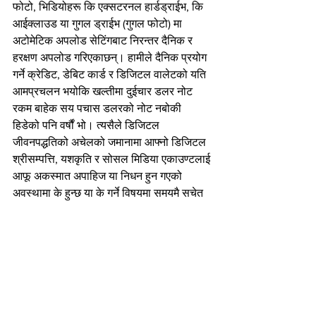
फोटो, भिडियोहरू कि एक्सटरनल हार्डड्राईभ, कि 
आईक्लाउड या गुगल ड्राईभ (गुगल फोटो) मा 
अटोमेटिक अपलोड सेटिंगबाट निरन्तर दैनिक र 
हरक्षण अपलोड गरिएकाछन्। हामीले दैनिक प्रयोग 
गर्ने क्रेडिट, डेबिट कार्ड र डिजिटल वालेटको यति 
आमप्रचलन भयोकि खल्तीमा दुईचार डलर नोट 
रकम बाहेक सय पचास डलरको नोट नबोकी 
हिडेको पनि वर्षौं भो। त्यसैले डिजिटल 
जीवनपद्धतिको अचेलको जमानामा आफ्नो डिजिटल 
श्रीसम्पत्ति, यशकृति र सोसल मिडिया एकाउण्टलाई 
आफू अकस्मात अपाहिज या निधन हुन गएको 
अवस्थामा के हुन्छ या के गर्ने विषयमा समयमै सचेत 
हुन जरूरी भएकोछ।
फेसबुकमा मृत्यूपछिको प्रकिया:
https://m.facebook.com/help/1017717331
640041
ट्वीटरमा मृत्यूपछिको प्रकिया: