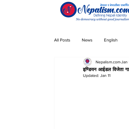
All Posts
News
English
Nepalism.com
Jan 
Pandemic
Community
इण्डियन आईडल विजेता गा
Updated:
Jan 11
Entertainment
Technology
Magar
Sherpa
Taman