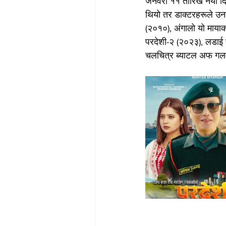
जनवरी ११ तारिख नयाँ दि
थियो तर डाक्टरहरूले उन
(२०१०), अंगालो यो मायाक
परदेशी-२ (२०२३), लडाई 
चलचित्र ब्याटल अफ गल