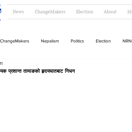
News
ChangeMakers
Election
About
M
ChangeMakers
Nepalism
Politics
Election
NRN
11
Opinion
Literature
Tourism
Sports
Music
यक प्रशान्त तामाङको हृदयघातबाट निधन
Money
Travel
Indigenous
Women
Langua
g
Dalit
Madhesh