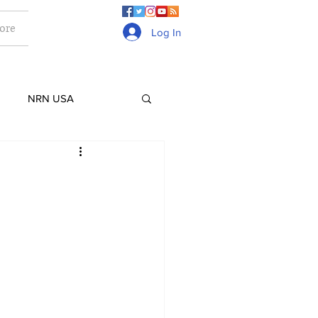
ore
Log In
NRN USA
Culture
Lifestyle
ge
Gurkhas