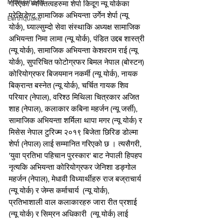
Motherhood
गरिएका ब्यक्तित्वहरुमा शेर्पा किदूग न्यू योर्कका 
प्रेसिडेण्ट सामाजिक अभियन्ता उर्गेन शेर्पा (न्यू 
Earthquake
योर्क), घ्याल्सुम्दो सेवा संस्थाकि अध्यक्ष सामाजिक 
अभियन्ता निमा लामा (न्यू योर्क), पंडित उद्दब शास्त्री 
(न्यू योर्क), सामाजिक अभियन्ता केशवराम राई (न्यू 
योर्क), सुपरिचित फोटोग्रफर बिमल नेपाल (बोस्टन) 
कोरियोग्रफर बिजयमान नकर्मी (न्यू योर्क), नायक 
बिक्रान्त बस्नेत (न्यू योर्क), चर्चित गायक शिव 
परियार (नेपाल), वरिश्ठ मिथिला चित्रकार अजित 
शाह (नेपाल), कलाकार कबिना महर्जन (न्यू जर्सी), 
सामाजिक अभियन्ता शर्मिला थापा मगर (न्यू योर्क) र 
मिसेस नेपाल टुरिज्म २०१९ बिजेता छिरिङ डोल्मा 
शेर्पा (नेपाल) लाई सम्मानित गरिएको छ । त्यसैगरी, 
'युवा प्रतिभा पहिचान पुरस्कार' बाट नेपाली हिपहप 
नृत्यकि अभियन्ता कोरियोग्रफर जेनिशा डङ्गोल 
महर्जन (नेपाल), मेधावी विध्यार्थीहरु राज बज्राचार्य  
(न्यू योर्क) र जेम्स कर्माचार्य  (न्यू योर्क), 
प्रतिभाशाली वाल कलाकारहरु जारा रीत प्रशाई  
(न्यू योर्क) र सिम्रन अधिकारी  (न्यू योर्क) लाई 