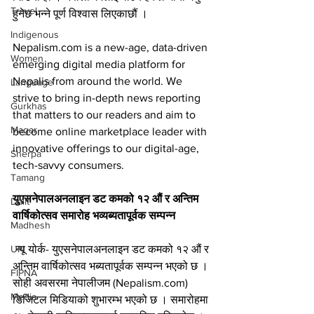
Travel
हुनेछ भन्ने पूर्ण विश्वास लिएकाछौं ।
Indigenous
Nepalism.com is a new-age, data-driven 
Women
emerging digital media platform for 
Nepalis from around the world. We 
Language
strive to bring in-depth news reporting 
Gurkhas
that matters to our readers and aim to 
Magar
become online marketplace leader with 
innovative offerings to our digital-age, 
Sherpa
tech-savvy consumers.
Tamang
युएसनेपालअनलाइन डट कमको १२ औं र अन्तिम 
Dalit
वार्षिकोत्सव समारोह भव्यब्यतापूर्वक सम्पन्न
Madhesh
 न्यू योर्क- युएसनेपालअनलाइन डट कमको १२ औं र 
UN
अन्तिम वार्षिकोत्सव भब्यतापूर्वक सम्पन्न भएको छ । 
FIPNA
सोही अवसरमा नेपालीजम (Nepalism.com) 
Media
डिजिटल मिडियाको शुभारम्भ भएको छ । समारोहमा 