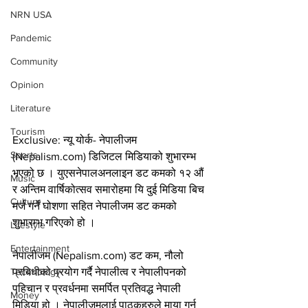
NRN USA
Pandemic
Community
Opinion
Literature
Tourism
Exclusive: न्यू योर्क- नेपालीजम 
Sports
(Nepalism.com) डिजिटल मिडियाको शुभारम्भ 
भएको छ । युएसनेपालअनलाइन डट कमको १२ औं 
Music
र अन्तिम वार्षिकोत्सव समारोहमा यि दुई मिडिया बिच 
Culture
मर्ज गर्ने घोशणा सहित नेपालीजम डट कमको 
शुभारम्भ गरिएको हो । 
Lifestyle
Entertainment
नेपालीजम (Nepalism.com) डट कम, नौलो 
प्रबिधीको प्रयोग गर्दै नेपालीत्व र नेपालीपनको 
Technology
पहिचान र प्रवर्धनमा समर्पित प्रतिवद्ध नेपाली 
Money
मिडिया हो । नेपालीजमलाई पाठकहरुले माया गर्नु 