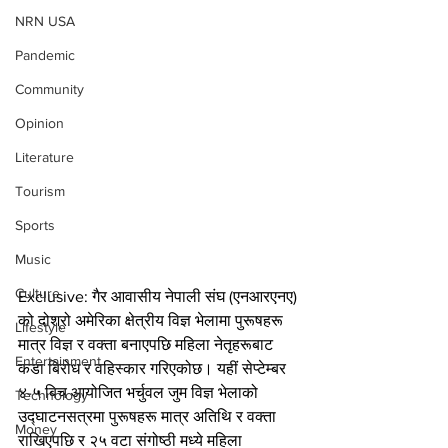
NRN USA
Pandemic
Community
Opinion
Literature
Tourism
Sports
Music
Culture
Exclusive: गैर आवासीय नेपाली संघ (एनआरएनए) 
को दोश्रो अमेरिका क्षेत्रीय विज्ञ भेलामा पुरूषहरू 
Lifestyle
मात्र विज्ञ र वक्ता बनाएपछि महिला नेतृहरूबाट 
Entertainment
कडा बिरोध र वहिस्कार गरिएकोछ। यहीं सेप्टेम्बर 
४-५ बिच आयोजित भर्चुवल जुम विज्ञ भेलाको 
Technology
उद्घाटनसत्रमा पुरूषहरू मात्र अतिथि र वक्ता 
Money
राखिएपछि र २५ वटा संगोष्ठी मध्ये महिला 