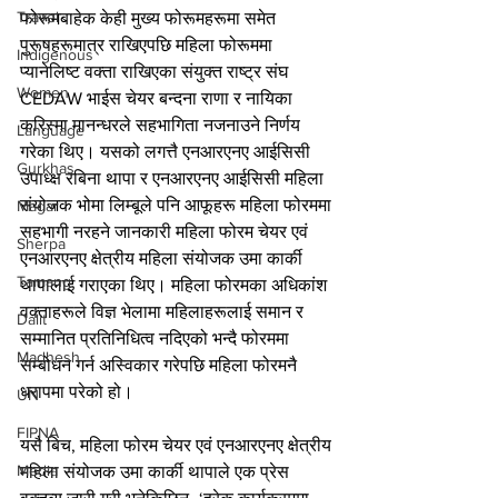
Travel
फोरूमबाहेक केही मुख्य फोरूमहरूमा समेत 
पुरूषहरूमात्र राखिएपछि महिला फोरूममा 
Indigenous
प्यानेलिष्ट वक्ता राखिएका संयुक्त राष्ट्र संघ 
Women
CEDAW भाईस चेयर बन्दना राणा र नायिका 
करिस्मा मानन्धरले सहभागिता नजनाउने निर्णय 
Language
गरेका थिए। यसको लगत्तै एनआरएनए आईसिसी 
Gurkhas
उपाध्क्ष रबिना थापा र एनआरएनए आईसिसी महिला 
संयोजक भोमा लिम्बूले पनि आफूहरू महिला फोरममा 
Magar
सहभागी नरहने जानकारी महिला फोरम चेयर एवं 
Sherpa
एनआरएनए क्षेत्रीय महिला संयोजक उमा कार्की 
Tamang
थापालाई गराएका थिए। महिला फोरमका अधिकांश 
वक्ताहरूले विज्ञ भेलामा महिलाहरूलाई समान र 
Dalit
सम्मानित प्रतिनिधित्व नदिएको भन्दै फोरममा 
Madhesh
सम्बोधन गर्न अस्विकार गरेपछि महिला फोरमनै 
धरापमा परेको हो।
UN
FIPNA
यसै बिच, महिला फोरम चेयर एवं एनआरएनए क्षेत्रीय 
Media
महिला संयोजक उमा कार्की थापाले एक प्रेस 