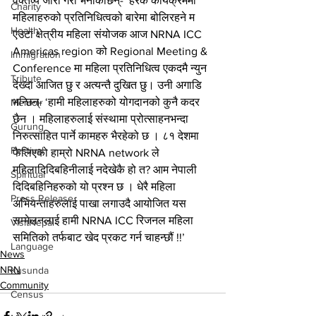
वक्तव्य जारी गरी भनेकिछिन्- ‘हरेक कार्यक्रममा 
Charity
महिलाहरुको प्रतिनिधित्वको बारेमा बोलिरहने म 
Health
एउटा क्षेत्रीय महिला संयोजक आज NRNA ICC 
Americas region को Regional Meeting & 
Immigration
Conference मा महिला प्रतिनिधित्व एकदमै न्युन 
Tribute
देख्दा आजित छु र अत्यन्तै दुखित छु। उनी अगाडि 
भन्छिन्- ‘हामी महिलाहरुको योगदानको कुनै कदर 
Memoir
छैन । महिलाहरुलाई संस्थामा प्रोत्साहनभन्दा 
Gurung
निरुत्साहित पार्ने कामहरु भैरहेको छ । ८१ देशमा 
Festival
फैलिएको हाम्रो NRNA network ले 
महिलादिदिबहिनीलाई नदेखेकै हो त? आम नेपाली 
Spiritual
दिदिबहिनिहरुको यो प्रश्न छ । धेरै महिला 
Press Release
अभियन्ताहरुलाई पाखा लगाउदै आयोजित यस 
सम्मेलनलाई हामी NRNA ICC रिजनल महिला 
VisitNepal
समितिको तर्फबाट खेद प्रकट गर्न चाहन्छौं !!’
Language
News
NRN
Kusunda
Community
Census