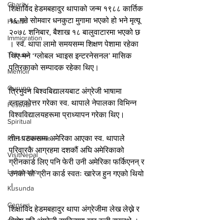
Charity
शिक्षाविद हेडमबहादुर थापाको जन्म १९८८ कार्तिक 
१६ गते सोमवार धनकुटा मुगामा भएको हो भने मृत्यू 
Health
२०७८ शनिबार, बैशाख १८ बालुवाटारमा भएको छ 
Immigration
। स्व. थापा लामो समयसम्म शिक्षण पेशामा रहेका 
Tribute
थिए भने ‘ग्लोबल भ्वाइस इन्टरनेसनल’ मासिक 
पत्रिकाको सम्पादक रहेका थिए।
Memoir
Gurung
त्रिभुवन बिश्वबिद्यालयबाट अंग्रेजी भाषामा 
स्नातकोत्तर गरेका स्व. थापाले नेपालका विभिन्न 
Festival
विश्वविद्यालयहरूमा प्राध्यापन गरेका थिए।
Spiritual
तीन पटकसम्म अमेरिका आएका स्व. थापाले 
Press Release
परिवारकै आग्रहमा दशकौं अघि अमेरिकाको 
VisitNepal
ग्रीनकार्ड लिए पनि फेरी उनी अमेरिका फर्किएनन् र 
Language
उनको सो ग्रीन कार्ड स्वतः खारेज हुन गएको थियो 
।
Kusunda
Census
शिक्षाविद हेडमबहादुर थापा अंग्रेजीमा लेख लेख्ने र 