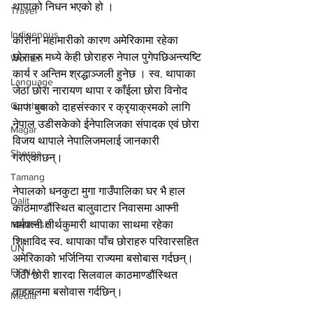
थापाको निधन भएको हो ।
Travel
Indigenous
कोरोना महामारीको कारण अमेरिकामा रहेका 
छोराहरु मध्ये केही छोराहरु नेपाल पुगेपछिअन्त्यष्टि 
Women
कार्य र अन्तिम श्रद्धाञ्जली हुनेछ । स्व. थापाका 
Language
जेठा छोरा नारायण थापा र काँईला छोरा विनोद 
Gurkhas
थापा बुबाको दाहसंस्कार र क्रृयाक्रमको लागि 
नेपाल उडीसकेको ईनेपालिजका संपादक एवं छोरा 
Magar
विजय थापाले नेपालिजमलाई जानकारी 
Sherpa
गराएकाछन्।
Tamang
नेपालको धनकुटा मुगा गाउँपालिका घर भै हाल 
Dalit
काठमाण्डौंस्थित बालुवाटार निवासमा आफ्नी 
धर्मपत्नी तीर्थकुमारी थापाका साथमा रहेका 
Madhesh
शिक्षाविद स्व. थापाका पाँच छोराहरु परिवारसहित 
UN
अमेरिकाको भर्जिनिया राज्यमा बसोबास गर्दछन्। 
FIPNA
जेठी छोरी शारदा सिलवाल काठमाण्डौंस्थित 
ताहचलमा बसोवास गर्दछिन्।
Media