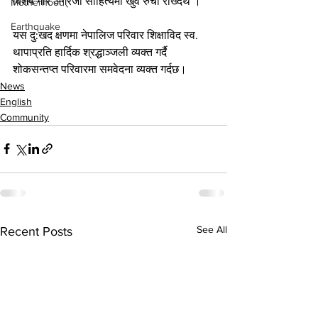
बिशेष गरि अंग्रेजी साहित्यमा खुव रुची राख्दथे ।
Motherhood
Earthquake
यस दु:खद क्षणमा नेपालिज परिवार शिक्षाविद स्व. 
थापाप्रति हार्दिक श्रद्धाञ्जली व्यक्त गर्दै 
शोकसन्तप्त परिवारमा समवेदना व्यक्त गर्दछ।
News
English
Community
See All
Recent Posts