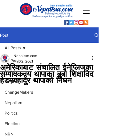
Post
All Posts
Nepalism.com
All Posts
May 2, 2021
अमेरिकाबाट संचालित ईनेप्लिजका
News
सम्पादकद्वय थापाका बुबा शिक्षाविद
हेडमबहादुर थापाको निधन
English
ChangeMakers
Nepalism
Politics
Election
NRN