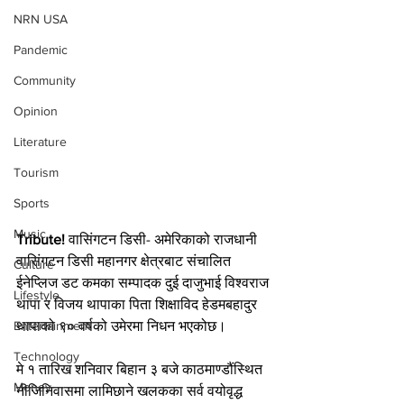
NRN USA
Pandemic
Community
Opinion
Literature
Tourism
Sports
Music
Tribute!
 वासिंगटन डिसी- अमेरिकाको राजधानी 
वासिंगटन डिसी महानगर क्षेत्रबाट संचालित 
Culture
ईनेप्लिज डट कमका सम्पादक दुई दाजुभाई विश्वराज 
Lifestyle
थापा र विजय थापाका पिता शिक्षाविद हेडमबहादुर 
थापाको ९० वर्षको उमेरमा निधन भएकोछ।
Entertainment
Technology
मे १ तारिख शनिवार बिहान ३ बजे काठमाण्डौंस्थित 
Money
नीजिनिवासमा लामिछाने खलकका सर्व वयोवृद्ध 