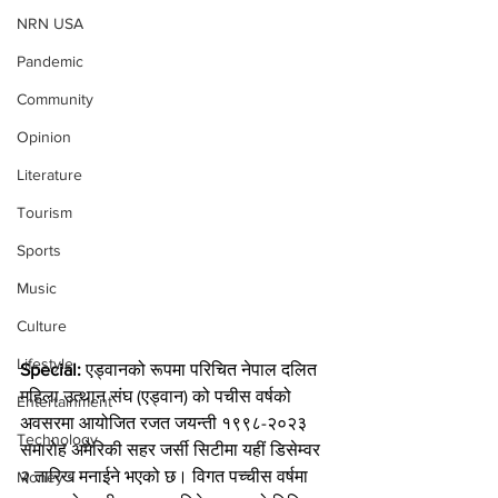
NRN USA
Pandemic
Community
Opinion
Literature
Tourism
Sports
Music
Culture
Lifestyle
Special: 
एड्वानको रूपमा परिचित नेपाल दलित 
महिला उत्थान संघ (एड्वान) को पचीस वर्षको 
Entertainment
अवसरमा आयोजित रजत जयन्ती १९९८-२०२३ 
Technology
समारोह अमेरिकी सहर जर्सी सिटीमा यहीं डिसेम्वर 
२ तारिख मनाईने भएको छ। विगत पच्चीस वर्षमा 
Money