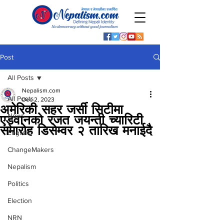
Post
All Posts
Nepalism.com
All Posts
Dec 2, 2023
अमेरिकी सहर जर्सी सिटीमा
News
एड्वानको रजत जयन्ती च्यारिटी
समारोह डिसेम्वर २ तारिख मनाईदै
English
ChangeMakers
Nepalism
Politics
Election
NRN