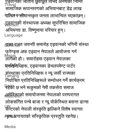
एड्वानको जातीय छूवाछूत विभेद अन्त्यको निम्ति 
Travel
सामाजिक रूपान्तरणको अभियानबाट डेढ लाख 
Indigenous
दलित र सीमान्तकृत जनता लाभान्वित भएकाछन्। 
एड्वानकी संस्थापक अध्यक्ष सुपरिचित सामाजिक 
Women
अभियन्ता डा. विष्णुमाया परियार हुन्।
Language
उक्त रजत जयन्ती समारोह एड्वानको भगिनी संस्था 
Gurkhas
फ्रेण्ड्स अफ एड्वान नेपालले आयोजना गर्न 
Magar
लागेको हो। समारोहमा एड्वान नेपालका 
Sherpa
प्रतिनिधिहरू, एड्वानका डेभलपमेण्ट पार्टर 
संस्थाका प्रतिनिधिहरू र न्यू जर्सी राज्यका 
Tamang
निर्वाचित प्रतिनिधिहरूले सम्वोधन गर्ने कार्यक्रम 
Dalit
रहेको छ भने रूकुमको गेमी तकसेरा समाज 
अमेरिकाको समायोजनमा नेपालको परम्परागत 
Madhesh
लोकसंगित पन्चे बाजा र न्यू योर्कस्थित बसन्त डान्स 
UN
सेन्टरको नेपाली संस्कृति झल्किने विशेष स्वागत 
नृत्य लगायतको साँस्कृतिक प्रस्तुति रहनेछ।
FIPNA
Media