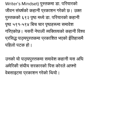
Writer’s Mindset) पुस्तकमा डा. परियारको 
जीवन संघर्षको कहानी प्रकाशन गरेको छ। उक्त 
पुस्तकको ६९२ पृष्ठ मध्ये डा. परियारको कहानी 
पृष्ठ ५९१-५९४ बिच चार पृष्ठहरूमा समावेश 
गरिएकोछ। यसरी नेपाली व्यक्तित्वको कहानी विश्व 
प्रसिद्ध पाठ्यपुस्तकमा प्रकाशित भएको ईतिहासमै 
पहिलो पटक हो।
उनको यो पाठ्यपुस्तकमा समावेश कहानी यस अघि 
अमेरिकी संघीय सरकारको पिस कोरले आफ्नो 
वेबसाइटमा प्रकाशन गरेको थियो।
विश्वमै अग्रणी मानिने म्याकग्रो हिल पब्लिकेसनको 
पाठ्यपुस्तकहरू अमेरिकामा मात्र हैन विश्वको 
१००+ (सय बढी) मुलुकहरूका हाईस्कूल, कलेज र 
विश्वविद्यालयहरूमा पढाईन्छ। सन् २०२० को डाटा 
अनुसार हाल यो पब्लिकेसनको ४३ लाख बढी 
सशुल्क पाठ्यपुस्तक किन्ने विद्यालय, विश्वविद्यालय, 
विद्यार्थीहरू र प्रोफेसरहरू छन् भने यसका ११ 