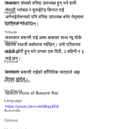
Charity
कलाकार संघको वरिष्ठ उपाध्यक्ष हुन् भने हामी 
नेपाली ग्लोबल र युनाईटेड किरात राई 
Health
अर्गनाईजेसनको पनि वरिष्ठ उपाध्यक्ष बनेर नेतृत्वमा 
Immigration
ह्याट्रिक गरेकीछिन्।
Tribute
कलाकार बसन्ती राई आमा-बाबाका साथ न्यू योर्क 
Memoir
सहरमा स्थायी बसोवास गर्दछिन्। उनी परिवारमा 
माईली छोरी हुन् भने उनका एक दिदी, २ बहिनी र ३ 
Gurung
भाई छन्।
Festival
Spiritual
कलाकार बसन्ती राईको साँगितिक यात्राले अझ 
शिखर चुमोस्।
Press Release
VisitNepal
Watch more of Basanti Rai:
Language
https://youtu.be/x-xkGBqqXEA
Kusunda
Census