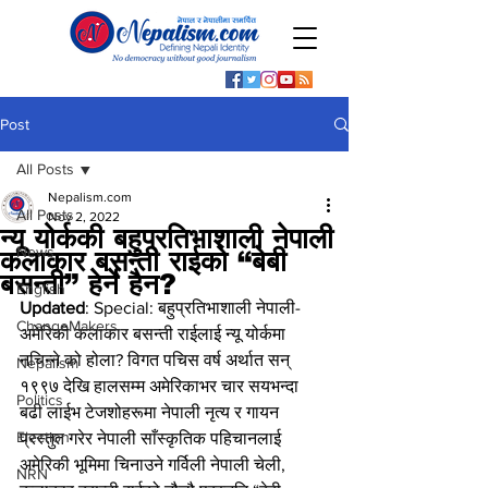
Post
All Posts
Nepalism.com
All Posts
Nov 2, 2022
न्यू योर्ककी बहुप्रतिभाशाली नेपाली
News
कलाकार बसन्ती राईको “बेबी
बसन्ती” हेर्ने हैन?
English
Updated
: Special: बहुप्रतिभाशाली नेपाली-
ChangeMakers
अमेरिकी कलाकार बसन्ती राईलाई न्यू योर्कमा 
नचिन्ने को होला? विगत पचिस वर्ष अर्थात सन् 
Nepalism
१९९७ देखि हालसम्म अमेरिकाभर चार सयभन्दा 
Politics
बढी लाईभ टेजशोहरूमा नेपाली नृत्य र गायन 
Election
प्रस्तुत गरेर नेपाली साँस्कृतिक पहिचानलाई 
अमेरिकी भूमिमा चिनाउने गर्विली नेपाली चेली, 
NRN