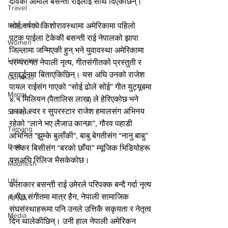
देविकी आमाले बसन्ती राईलाई साथ दिएकाछन्।
Travel
Indigenous
सोर्ह वर्षको किशोरावस्थामा अमेरिकामा पहिलो 
पटक पाईला टेकेकी बसन्ती राई नेपालको झापा 
Women
जिल्लामा जन्मिएकी हुन् भने युवावस्था अमेरिकामा 
Language
परम्परागत नेपाली नृत्य, गीतसंगीतको प्रस्तुती र 
प्रवर्द्धनमा बिताएकिछिन्। यस अघि उनको राजेश 
Gurkhas
पायल राईसंग गाएको “सोई ढोले सोई” गीत युट्यूबमा 
Magar
४.५ मिलियन (पैतालिस लाख) ले हेरिएकोछ भने 
उनको स्वर र सुपरस्टार राजेश हमालसंग अभिनय 
Sherpa
रहेको “लाने भए लैजाउ कान्छा”, गौरव पहाडी 
Tamang
अभिनित "झुम्के बुलाँकी", बाबु बेगतीसंग “नानु बाबु” 
Dalit
र शंकर बिसीसंग “बरको छाँया” म्यूजिक भिडियोहरू 
यसअघि रिलिज भैसकेकोछ।
Madhesh
UN
कलाकार बसन्ती राई उमेरले परिपक्क बन्दै गर्दा नृत्य 
र गीत संगीतमा मात्र हैन, नेपाली सामाजिक 
FIPNA
संघसंस्थाहरूमा पनि उनले उत्तिकै सकृयता र नेतृत्व 
Media
दिन थालेकीछिन्। उनी हाल नेपाली अमेरिकन 