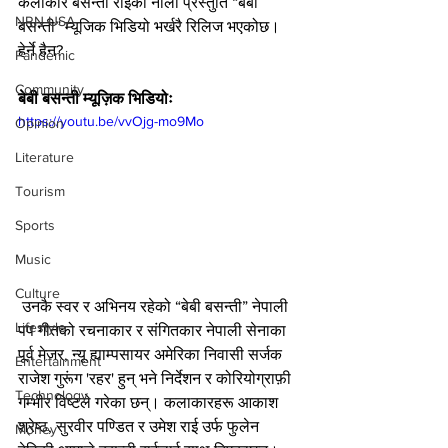
कलाकार बसन्ती राईको नौलौ प्रस्तुति “बेबी 
NRN USA
बसन्ती” म्यूजिक भिडियो भर्खरै रिलिज भएकोछ। 
हेर्ने हैन?
Pandemic
Community
बेबी बसन्ती म्यूज़िक भिडियोः
https://youtu.be/vvOjg-mo9Mo
Opinion
Literature
Tourism
Sports
Music
Culture
 उनकै स्वर र अभिनय रहेको “बेबी बसन्ती” नेपाली 
Lifestyle
पप गीतको रचनाकार र संगितकार नेपाली सेनाका 
पूर्व मेजर, न्यू ह्याम्पसायर अमेरिका निवासी सर्जक 
Entertainment
राजेश गुरूंग 'रहर' हुन् भने निर्देशन र कोरियोग्राफ़ी 
Technology
गम्भीर विष्टले गरेका छन्। कलाकारहरू आकाश 
श्रेष्ठ, सुरवीर पण्डित र उमेश राई उर्फ फुलेन 
Money