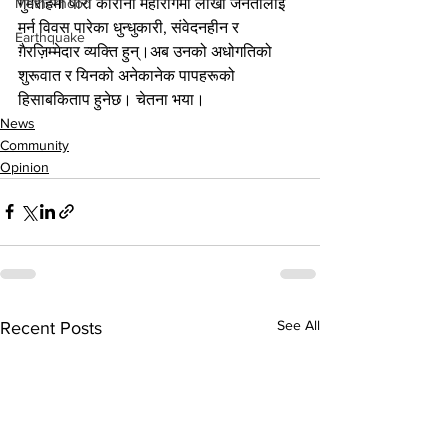
गुमराहमा पारी कोरोना महारोगमा लाखौं जनतालाई 
Motherhood
मर्न विवस पारेका धुन्धुकारी, संवेदनहीन र 
Earthquake
ग़ैरज़िम्मेदार व्यक्ति हुन्।अब उनको अधोगतिको 
शुरूवात र यिनको अनेकानेक पापहरूको 
हिसाबकिताप हुनेछ। चेतना भया।
News
Community
Opinion
See All
Recent Posts