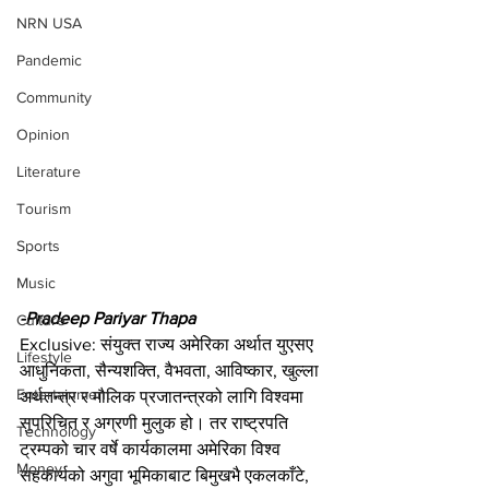
NRN USA
Pandemic
Community
Opinion
Literature
Tourism
Sports
Music
-Pradeep Pariyar Thapa
Culture
Exclusive: संयुक्त राज्य अमेरिका अर्थात युएसए 
Lifestyle
आधुनिकता, सैन्यशक्ति, वैभवता, आविष्कार, खुल्ला 
Entertainment
अर्थतन्त्र र मौलिक प्रजातन्त्रको लागि विश्वमा 
सुपरिचित र अग्रणी मुलुक हो। तर राष्ट्रपति 
Technology
ट्रम्पको चार वर्षे कार्यकालमा अमेरिका विश्व 
Money
सहकार्यको अगुवा भूमिकाबाट बिमुखभै एकलकाँटे, 