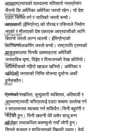
अन्धराष्ट्रवादको दलदलमा यतिसारो नराम्रोसंग 
Travel
फँस्यो कि अमेरिका अमेरिका जस्तो रहेन। यो देश 
Indigenous
एउटा सिमित वर्ग र जातिको जस्तो बन्यो। 
आप्रवासी (ईमिग्रेन्ट) को पौरख र पसिनाले निर्माण 
Women
भएको र मौलाएको देश एकाएक आप्रवासीको लागि 
Language
बिरानो जस्तो लाग्न थाल्यो। ईमिग्रेन्टको 
Gurkhas
लागिअनवेलकमिंग जस्तो बन्यो। राष्ट्रपति ट्रम्पको 
शासनकालमा यिनकै उक्साहटमा अमेरिकी 
Magar
जनताबिच घृणा, विद्वेष र विभाजनको रेखा कोरियो। 
Sherpa
अविश्वासको गहिरो खाडल खनियो। अमेरिका र 
अमिरेकी जनताको निम्ति योभन्दा दुर्भाग्य अर्को 
Tamang
हुनैसक्दैन।
Dalit
Madhesh
ट्रम्पको स्खलित, धुन्दुकारी व्यक्तित्व, अतिवादी र 
अन्धराष्ट्रवादी चरित्रलाई एउटा शब्दमा उल्लेख गर्न 
UN
र सरलरूपमा ब्याख्या गर्न सकिंदैन।यिनी बहुरंगी र 
FIPNA
नौटंकी हुन्। यिनी खरानी धेरै धसेर साधु बन्न 
खोजेका तथाकथित बकम्फुसे नयाँ जोगी हुन्। 
Media
यिनले सभ्यता र शालिनताको खिल्ली उडाए। हेर्दा 