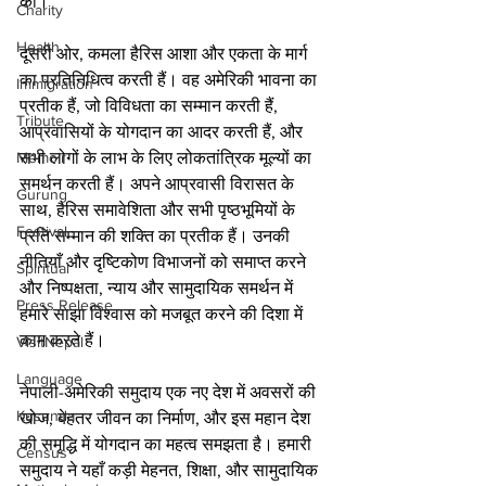
की।
Charity
Health
दूसरी ओर, कमला हैरिस आशा और एकता के मार्ग 
का प्रतिनिधित्व करती हैं। वह अमेरिकी भावना का 
Immigration
प्रतीक हैं, जो विविधता का सम्मान करती हैं, 
Tribute
आप्रवासियों के योगदान का आदर करती हैं, और 
Memoir
सभी लोगों के लाभ के लिए लोकतांत्रिक मूल्यों का 
समर्थन करती हैं। अपने आप्रवासी विरासत के 
Gurung
साथ, हैरिस समावेशिता और सभी पृष्ठभूमियों के 
Festival
प्रति सम्मान की शक्ति का प्रतीक हैं। उनकी 
नीतियाँ और दृष्टिकोण विभाजनों को समाप्त करने 
Spiritual
और निष्पक्षता, न्याय और सामुदायिक समर्थन में 
Press Release
हमारे साझा विश्वास को मजबूत करने की दिशा में 
काम करते हैं।
VisitNepal
Language
नेपाली-अमेरिकी समुदाय एक नए देश में अवसरों की 
Kusunda
खोज, बेहतर जीवन का निर्माण, और इस महान देश 
की समृद्धि में योगदान का महत्व समझता है। हमारी 
Census
समुदाय ने यहाँ कड़ी मेहनत, शिक्षा, और सामुदायिक 