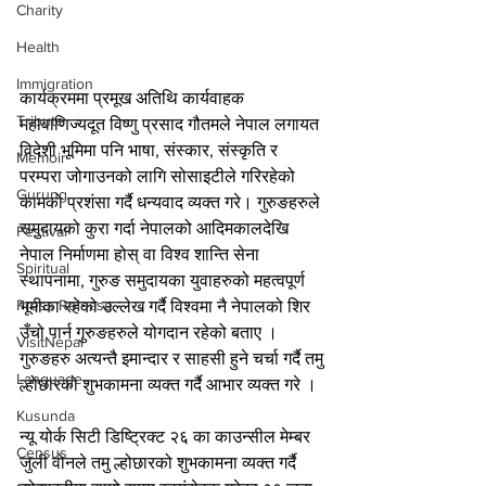
Charity
Health
Immigration
कार्यक्रममा प्रमूख अतिथि कार्यवाहक 
Tribute
महावाणिज्यदूत विष्णु प्रसाद गौतमले नेपाल लगायत 
विदेशी भूमिमा पनि भाषा, संस्कार, संस्कृति र 
Memoir
परम्परा जोगाउनको लागि सोसाइटीले गरिरहेको 
Gurung
कामको प्रशंसा गर्दै धन्यवाद व्यक्त गरे। गुरुङहरुले 
समुदायको कुरा गर्दा नेपालको आदिमकालदेखि 
Festival
नेपाल निर्माणमा होस् वा विश्व शान्ति सेना 
Spiritual
स्थापनामा, गुरुङ समुदायका युवाहरुको महत्वपूर्ण 
Press Release
भूमीका रहेको उल्लेख गर्दै विश्वमा नै नेपालको शिर 
उँचो पार्न गुरुङहरुले योगदान रहेको बताए । 
VisitNepal
गुरुङहरु अत्यन्तै इमान्दार र साहसी हुने चर्चा गर्दै तमु 
Language
ल्होछारको शुभकामना व्यक्त गर्दै आभार व्यक्त गरे । 
Kusunda
न्यू योर्क सिटी डिष्ट्रिक्ट २६ का काउन्सील मेम्बर 
Census
जुली वोनले तमु ल्होछारको शुभकामना व्यक्त गर्दै 