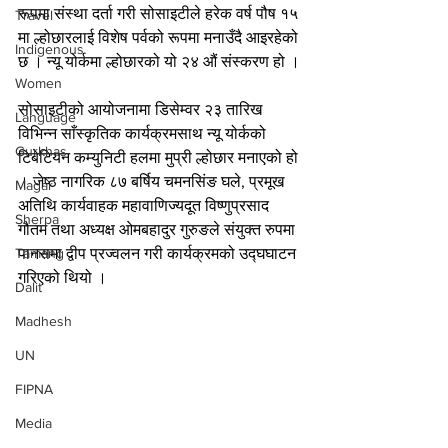
रूपमा संस्था दर्ता गरी सोसाइटीले हरेक वर्ष पौष १५ 
Travel
मा ल्होछारलाई विशेष पर्वको रूपमा मनाउँदै आइरहेको 
Indigenous
छ । न्यू योर्कमा ल्होछारको यो २४ औं संस्करण हो ।
Women
सोसाइटीको आयोजनामा डिसेम्वर २३ तारिख 
Language
विभिन्न साँस्कृतिक कार्यक्रमसाथ न्यू योर्कको 
Gurkhas
टिबेटियन कम्युनिटी हलमा मुप्री ल्होछार मनाएको हो 
। जेष्ठ नागरिक ८७ बर्षिय चमनसिंङ घले, प्रमूख 
Magar
अतिथि कार्यवाहक महावाणिज्यदूत विष्णुप्रसाद 
Sherpa
गौतम तथा अध्यक्ष ओमबहादुर गुरुङले संयुक्त रुपमा 
पानसमा द्वीप प्रज्वलन गरी कार्यक्रमको उद्घघाटन 
Tamang
गरिएको थियो ।
Dalit
Madhesh
UN
FIPNA
Media