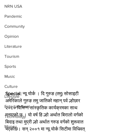
NRN USA
Pandemic
Community
Opinion
Literature
Tourism
Sports
Music
Culture
Special: 
न्यू योर्क । दि गुरुङ (तमु) सोसाइटी 
Lifestyle
अमेरिकाले गुरुङ तमु जातिको महान् पर्व ल्होछार 
Entertainment
२०८० विभिन्न सांस्कृतिक कार्यक्रमका साथ 
मनाएको छ । यो वर्ष हि ल्हो अर्थात बिरालो वर्गको 
Technology
बिदाइ तथा मुप्री ल्हो अर्थात गरुड वर्गको शुरूवात 
Money
भएकोछ। सन् २००१ मा न्यू योर्क सिटीमा विधिवत् 