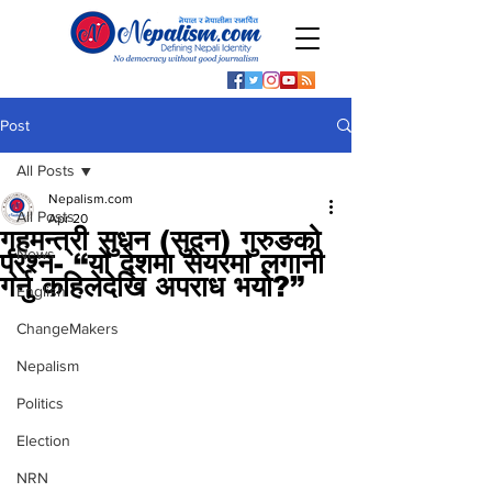
Post
All Posts
Nepalism.com
All Posts
Apr 20
गृहमन्त्री सुधन (सुदन) गुरुङको
News
प्रश्न- “यो देशमा सेयरमा लगानी
गर्नु कहिलेदेखि अपराध भयो?”
English
ChangeMakers
Nepalism
Politics
Election
NRN