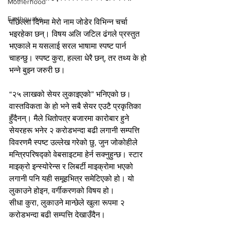
Motherhood
Earthquake
पछिल्ला दिनमा मेरो नाम जोडेर विभिन्न चर्चा 
भइरहेका छन्। विषय अलि जटिल ढंगले प्रस्तुत 
भएकाले म यसलाई सरल भाषामा स्पष्ट पार्न 
चाहन्छु। स्पष्ट कुरा, हल्ला धेरै छन्, तर तथ्य के हो 
भन्ने बुझ्न जरुरी छ।
“२५ लाखको सेयर लुकाइएको” भनिएको छ। 
वास्तविकता के हो भने सबै सेयर एउटै प्रकृतिका 
हुँदैनन्। मैले धितोपत्र बजारमा कारोबार हुने 
सेयरहरू भनेर २ करोडभन्दा बढी लगानी सम्पत्ति 
विवरणमै स्पष्ट उल्लेख गरेको छु, जुन जोकोहीले 
मन्त्रिपरिषद्को वेबसाइटमा हेर्न सक्नुहुन्छ। स्टार 
माइक्रो इन्स्योरेन्स र लिबर्टी माइक्रोमा भएको 
लगानी पनि यही समूहभित्र समेटिएको हो। यो 
लुकाउने होइन, वर्गीकरणको विषय हो।
सीधा कुरा, लुकाउने मान्छेले खुला रूपमा २ 
करोडभन्दा बढी सम्पत्ति देखाउँदैन।