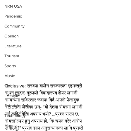
NRN USA
Pandemic
Community
Opinion
Literature
Tourism
Sports
Music
Exclusive: रास्वपा बालेन सरकारका गृहमन्त्री 
Culture
सुधन (सुदन) गुरुङले विवादास्पद शेयर लगानी 
Lifestyle
सम्वन्धमा सविस्तार जवाफ दिदै आफ्नो फेसबुक 
Entertainment
स्टाटसमा लेखेका छन्- “यो देशमा सेयरमा लगानी 
गर्नु कहिलेदेखि अपराध भयो? …प्रश्न सरल छ, 
Technology
सेयरहोल्डर हुनु अपराध हो, कि चयन गरेर आरोप 
Money
लगाउनु?” प्रसंग हाल अनुसन्धानका लागि प्रहरी 