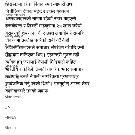
हिरासतमा रहेका विवादास्पद व्यापारी तथा 
Travel
बिचौलिया दीपक भट्ट र शंकर ग्रुपका 
Indigenous
अग्रवालहरूको नाममा रहेको स्टार माइक्रो 
Women
इन्स्योरेन्स र लिबर्टी माइक्रोमा २५ लाख रुपैयाँ 
बराबरको शेयर लगानी र उक्त लगानीबारे सम्पत्ति 
Language
विवरणमा उल्लेख नगरेको दाबी गर्दै केही 
Gurkhas
संचारमाध्यमहरूले समाचार संप्रेषण गरेपछि उनी 
विवादमा तानिएका थिए। गृहमन्त्री गुरुङ उहीं 
Magar
व्यक्ति हुन् जसलाई नेपाली मिडियाले कहिले 
Sherpa
भारतीय र कहिले तिब्बती नागरिक भनेर समाचार 
छापेपछि उनले नेपाली नागरिकता प्रमाणपत्र 
Tamang
सार्वजनिक गर्नु परेको थियो। पढ्नुहोस् आफ्नो शेयर 
Dalit
कारोबारबारे उनको जवाफः
Madhesh
UN
FIPNA
Media