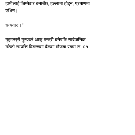
हामीलाई जिम्मेवार बनाउँछ, हल्लामा होइन, प्रमाणमा 
उभिन।
धन्यवाद।”
गृहमन्त्री गुरुङले आफू मन्त्री बनेपछि सार्वजनिक 
गरेको सम्पत्ति विवरणमा बैंकमा मौजूदा रकम रू. ६१ 
लाख ६२ हजार ९५० र शेयर मार्केटमा रू. ४ करोड 
३१ लाख ५६ हजार २०० बराबरको कारोबार रहेको 
उल्लेख गरेका थिए। गृहमन्त्री गुरुङको नाममा 
जग्गा धनकुटीको कार्कीछापमा क्षेत्रफल 
१९-१५-०-० को जग्गा रहेको विवरण उपलब्ध छ।
News
Community
NRN