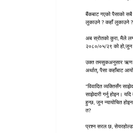
बैंकबाट गएको पैसाको सबै
लुकाउने ? कहाँ लुकाउने ?
अब स्रोतको कुरा, मैले ल
२०८०/०५/२९ को हो,जुन र
उक्त तमसुकअनुसार ऋण ल
अर्थात्, पैसा कहाँबाट आय
“विवादित व्यक्तिसँग साझे
साझेदारी गर्नु होइन। यदि त
हुन्छ, जुन न्यायोचित होइ
त?
प्रश्न सरल छ, सेयरहोल्