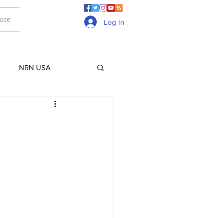
ore
Log In
NRN USA
Culture
Lifestyle
ge
Gurkhas