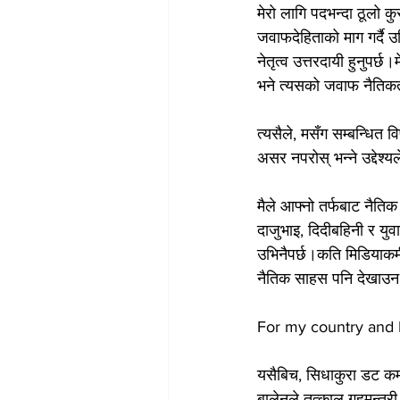
मेरो लागि पदभन्दा ठूलो क
जवाफदेहिताको माग गर्दै 
नेतृत्व उत्तरदायी हुनुप
भने त्यसको जवाफ नैतिक
त्यसैले, मसँग सम्बन्धित 
असर नपरोस् भन्ने उद्देश्य
मैले आफ्नो तर्फबाट नैतिक
दाजुभाइ, दिदीबहिनी र युवा
उभिनैपर्छ।कति मिडियाकर्म
नैतिक साहस पनि देखाउन 
For my country and F
यसैबिच, सिधाकुरा डट कमक
बालेनले तत्काल गृहमन्त्र