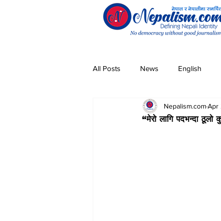
All Posts
News
English
Nepalism.com
Apr
Pandemic
Community
“मेरो लागि पदभन्दा ठूलो क
Entertainment
Technology
Magar
Sherpa
Taman