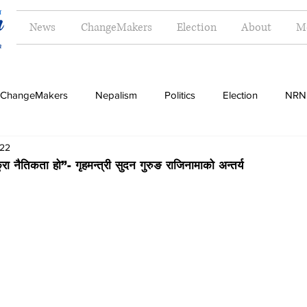
News
ChangeMakers
Election
About
M
ChangeMakers
Nepalism
Politics
Election
NRN
 22
Opinion
Literature
Tourism
Sports
Music
ुरा नैतिकता हो”- गृहमन्त्री सुदन गुरुङ राजिनामाको अन्तर्य
Money
Travel
Indigenous
Women
Langua
g
Dalit
Madhesh