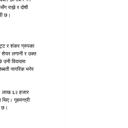
ग राख्ने र दोषी 
ावी छ।
ट्ट र शंकर ग्रुपका 
को शेयर लगानी र उक्त 
छि उनी विवादमा 
िब्बती नागरिक भनेर 
. ६१ लाख ६२ हजार 
थिए। गृहमन्त्री 
्ध छ।