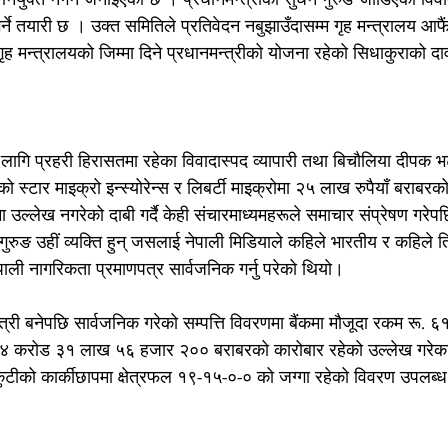
ने तयारी छ । उक्त समितिले प्रतिवेदन नबुझाउँदासम्म गृह मन्त्रालय आफैंसँ
गृह मन्त्रालयको जिम्मा दिने प्रधानमन्त्रीको योजना रहेको सिधाकुराको द
लागि प्रहरी हिरासतमा रहेका विवादास्पद व्यापारी तथा बिचौलिया दीपक भ
 स्टार माइक्रो इन्स्योरेन्स र लिबर्टी माइक्रोमा २५ लाख रुपैयाँ बराबर
मा उल्लेख नगरेको दाबी गर्दै केही संचारमाध्यमहरूले समाचार संप्रेषण गरेप
गुरुङ उहीं व्यक्ति हुन् जसलाई नेपाली मिडियाले कहिले भारतीय र कहिले त
ाली नागरिकता प्रमाणपत्र सार्वजनिक गर्नु परेको थियो।
न्त्री बनेपछि सार्वजनिक गरेको सम्पत्ति विवरणमा बैंकमा मौजूदा रकम रू
ू. ४ करोड ३१ लाख ५६ हजार २०० बराबरको कारोबार रहेको उल्लेख गरेका 
कुटीको कार्कीछापमा क्षेत्रफल १९-१५-०-० को जग्गा रहेको विवरण उपलब