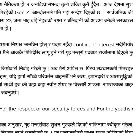
ुरा नैतिकता हो, र जनविश्वासभन्दा ठूलो शक्ति कुनै हुँदैन। आज देशमा सुश
उठिरहेको Gen Z  आन्दोलनले पनि यही सन्देश दिएको छ । सार्वजनिक जीवन 
र्छ।मेरा ४६ जना भाइ बहिनिहरुको रगत र बलिदानी को आडमा बनेको सरकारलाई
ता हो।
विषयमा निष्पक्ष छानबिन होस् र पदमा रहँदा conflict of interest नदेखियोस
ले मैले आजकै मितिदेखि लागू हुने गरी गृह मन्त्री पदबाट राजीनामा दिएको छ
 जिम्मेवारी निर्वाह गरेको छु। अब मेरो अपिल छ, प्रिय सञ्चारकर्मी मित्रह
हरू, यदि हामी साँच्चै परिवर्तन चाहन्छौँ भने सत्य, इमानदारी र आत्मशुद्धिको
ी साथी हरु को कहा कहा स्वीट शेयर छ बिस्तारै आउला, रामराज्यको चाहना 
सक्नुपर्छ।
or the respect of our security forces and For the youths 
ा अनुसार, गृह मन्त्रीबाट सुधन गुरुङले दिएको राजिनामा स्वीकृत गरेका प
ी नियुक्त नगर्ने जनाईएको छ । प्रधानमन्त्रीको सुधन गुरुङ जोडिएको विवा