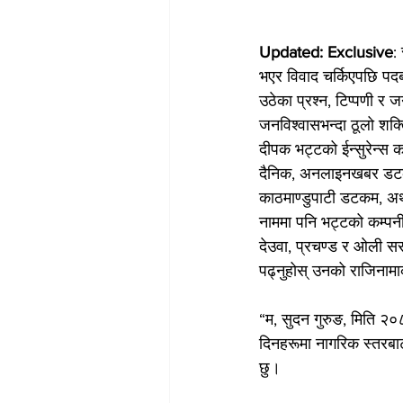
Updated: Exclusive
:
भएर विवाद चर्किएपछि पद
उठेका प्रश्न, टिप्पणी र 
जनविश्वासभन्दा ठूलो शक्
दीपक भट्टको ईन्सुरेन्स 
दैनिक, अनलाइनखबर डटकम
काठमाण्डुपाटी डटकम, अर
नाममा पनि भट्टको कम्पन
देउवा, प्रचण्ड र ओली सर
पढ्नुहोस् उनको राजिनामाक
“म, सुदन गुरुङ, मिति २०८
दिनहरूमा नागरिक स्तरबाट
छु।