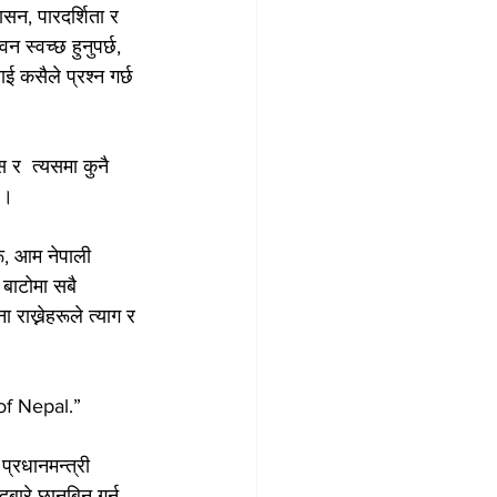
ासन, पारदर्शिता र 
स्वच्छ हुनुपर्छ, 
 कसैले प्रश्न गर्छ 
 र  त्यसमा कुनै 
ु।
रू, आम नेपाली 
 बाटोमा सबै 
राख्नेहरूले त्याग र 
of Nepal.”
्रधानमन्त्री 
दबारे छानबिन गर्न 