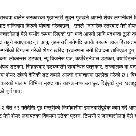
 रास्वपा बालेन सरकारका गृहमन्त्री सुदन गुरुङले आफ्नो शेयर लगानीबारे 
बाट राजिनामा दिएको घोषणा गरेकाछन्। उनले “नागरिक स्तरबाट मेरो शे
जनचासोलाई मैले गम्भीर रूपमा लिएको छु” भन्दै आफ्नो लागि पदभन्दा ठूलो कु
ति नहुने बताएकाछन्। आफू गृहमन्त्री बनेपछि उनकै पहलमा हाल हिरासतम
कम्पनीको विगतमा गरेको शेयर खरिद प्रकरणमा उनी विवादमा तानिएका हुन
, लोकान्तर डटकम, न्यू बिजनेस एज, कर्पोरेटनेपाल डटकम, क्यापिटल
्थपथ डटकम, सिंहदरबार डटकमसँग सम्बन्धित पत्रकार, सञ्चालक वा पत्
ीमा शेयर रहेको दैनिकी डट कमले आफ्नो समाचारमा उल्लेख गरेको छ। बि
कारको पालामा विभिन्न भ्रष्टाचार काण्ड मच्चाउन छुट दिईएको कुरा छता
ो पूर्ण पाठः
२ चैत १३ गतेदेखि गृह मन्त्रीको जिम्मेवारीमा इमानदारीपूर्वक काम गर्दै 
 मेरो शेयर लगायतका विषयमा उठेका प्रश्न, टिप्पणी र जनचासोलाई मैले ग