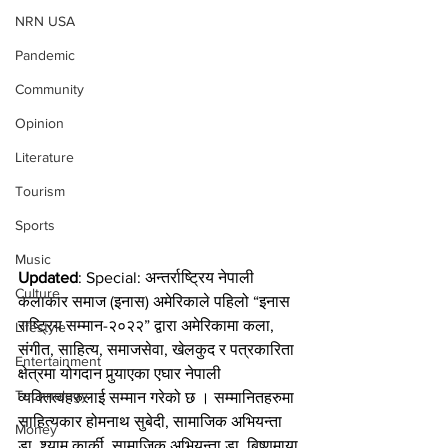
NRN USA
Pandemic
Community
Opinion
Literature
Tourism
Sports
Music
Updated
: Special: अन्तर्राष्ट्रिय नेपाली 
Culture
कलाकार समाज (इनास) अमेरिकाले पहिलो “इनास 
राष्ट्रिय सम्मान-२०२२” द्वारा अमेरिकामा कला, 
Lifestyle
संगीत, साहित्य, समाजसेवा, खेलकुद र पत्रकारिता 
Entertainment
क्षेत्रमा योगदान पुर्‍याएका एघार नेपाली 
Technology
व्यक्तित्वहरुलाई सम्मान गरेको छ । सम्मानितहरुमा 
साहित्यकार होमनाथ सुबेदी, सामाजिक अभियन्ता 
Money
डा. श्याम कार्की, सामाजिक अभियन्ता डा. बिष्णुमाया 