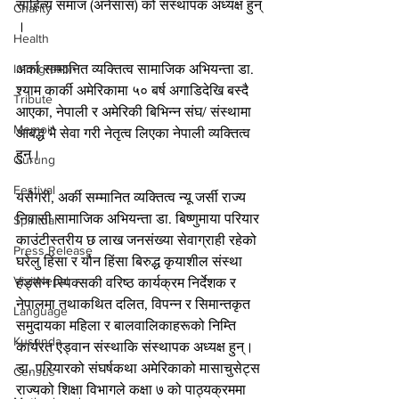
साहित्य समाज (अनेसास) को संस्थापक अध्यक्ष हुन् 
Charity
।
Health
Immigration
अर्का सम्मानित व्यक्तित्व सामाजिक अभियन्ता डा. 
श्याम कार्की अमेरिकामा ५० बर्ष अगाडिदेखि बस्दै 
Tribute
आएका, नेपाली र अमेरिकी बिभिन्न संघ/ संस्थामा 
Memoir
आबद्ध भै सेवा गरी नेतृत्व लिएका नेपाली व्यक्तित्व 
हुन्।
Gurung
Festival
यसैगरी, अर्की सम्मानित व्यक्तित्व न्यू जर्सी राज्य 
निवासी सामाजिक अभियन्ता डा. बिष्णुमाया परियार 
Spiritual
काउंटीस्तरीय छ लाख जनसंख्या सेवाग्राही रहेको 
Press Release
घरेलु हिंसा र यौन हिंसा बिरुद्ध कृयाशील संस्था 
VisitNepal
हड्सन स्पिक्सकी वरिष्ठ कार्यक्रम निर्देशक र 
नेपालमा तथाकथित दलित, विपन्न र सिमान्तकृत 
Language
समुदायका महिला र बालवालिकाहरूको निम्ति 
Kusunda
कार्यरत एड्वान संस्थाकि संस्थापक अध्यक्ष हुन्। 
डा. परियारको संघर्षकथा अमेरिकाको मासाचुसेट्स 
Census
राज्यको शिक्षा विभागले कक्षा ७ को पाठ्यक्रममा 