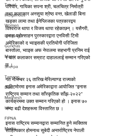
Travel
परियार, गायिका सपना श्री, चलचित्र निर्मात्री 
तथा कलाकार अनसुया श्रेष्ठ वन्त, खेलाडी बिना 
Indigenous
खड्का लामा तथा ईनेप्लिजका पत्रकारद्वय 
Women
विश्वराज थापा र विजय थापा रहेकाछन् । यसैगरी, 
Language
इनास प्रोत्साहन पुरस्कारद्वारा एनविसी टिभी 
अमेरिकाको द भ्वाइसकी प्रतियोगी परिजिता 
Gurkhas
बास्तोला, भ्वाइस अफ नेपालमा सहभागी प्रनिम राई 
Magar
र बाल कलाकार सम्राट दाहाललाई सम्मान गरिएको 
छ ।
Sherpa
Tamang
गत नोभेम्बर २६ तारिख मेरिल्याण्ड राज्यको 
बाल्टिमोरमा इनास अमेरिकाद्वारा आयोजित “इनास 
Dalit
राष्ट्रिय सम्मान तथा साँस्कृतिक साँझ-२०२२” 
Madhesh
कार्यक्रममा उक्त सम्मान गरिएको हो । इनास ७० 
UN
भन्दा बढी देशहरूमा विस्तारित छ ।
FIPNA
इनास राष्ट्रिय सम्मानद्वारा सम्मानित हुने व्यक्तित्व 
Media
साहित्यकार होमनाथ सुबेदी अन्तर्राष्ट्रिय नेपाली 