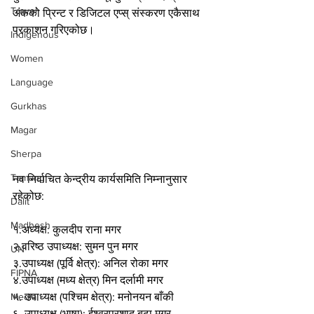
Travel
अंकको प्रिन्ट र डिजिटल एप्स् संस्करण एकैसाथ 
प्रकाशन गरिएकोछ।
Indigenous
Women
Language
Gurkhas
Magar
Sherpa
Tamang
नव निर्वाचित केन्द्रीय कार्यसमिति निम्नानुसार 
रहेकोछ:
Dalit
Madhesh
१.अध्यक्ष: कुलदीप राना मगर
२.वरिष्ठ उपाध्यक्ष: सुमन पुन मगर
UN
३.उपाध्यक्ष (पूर्वि क्षेत्र): अनिल रोका मगर
FIPNA
४.उपाध्यक्ष (मध्य क्षेत्र) मिन दर्लामी मगर
Media
५. उपाध्यक्ष (पश्चिम क्षेत्र): मनोनयन बाँकी
६. उपाध्यक्ष (भाषा): ईश्वरप्रशाद बुढा मगर