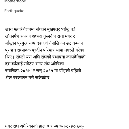
Motherhood
Earthquake
उक्त महाधिवेशनमा संघको मुखपत्र ‘याँभू’ को 
लोकार्पण संघका अध्यक्ष कुलदीप राना मगर र 
याँभूका प्रमुख सम्पादक एवं नेपालिजम डट कमका 
प्रधान सम्पादक प्रदीप परियार थापा मगरले गरेका 
थिए। संघले यस अघि संघको स्थापना कालदेखिको 
दश वर्षलाई समेटेर ‘मगर संघ अमेरिका 
स्मारिका-२०१४’ र सन् २०११ मा याँभूको पहिलो 
अंक प्रकाशन गरी सकेकोछ।
मगर संघ अमेरिकाको हाल ५ राज्य च्याप्टरहरु छन्- 