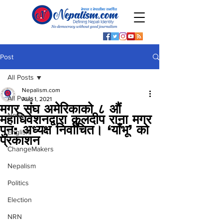
Post
All Posts
Nepalism.com
All Posts
Aug 1, 2021
मगर संघ अमेरिकाको ८ औं
News
महाधिवेशनद्वारा कुलदीप राना मगर
पुन: अध्यक्ष निर्वाचित। ‘याँभू’ को
English
प्रकाशन
ChangeMakers
Nepalism
Politics
Election
NRN