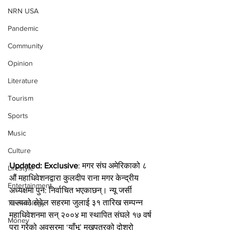
NRN USA
Pandemic
Community
Opinion
Literature
Tourism
Sports
Music
Culture
Updated: Exclusive
: मगर संघ अमेरिकाको ८ 
Lifestyle
औं महाधिवेशनद्वारा कुलदीप राना मगर केन्द्रीय 
Entertainment
अध्यक्षमा पुन: निर्वाचित भएकाछन्। न्यू जर्सी 
राज्यको सेवेल सहरमा जुलाई ३१ तारिख सम्पन्न 
Technology
महाधिवेशनमा सन् २००४ मा स्थापित संघले १७ वर्ष 
Money
पुरा गरेको अवसरमा ‘याँभू’ मुखपत्रको दोश्रो 