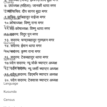
Charity
७. उपाध्यक्ष (महिला): जानकी थापा मगर
Health
८.महासचिव: दीप सागर बुढा मगर
९.सचिव: पूर्णबहादुर पाईजा मगर
Immigration
१०.कोषाध्यक्ष: विष्णु राना मगर
Tribute
११.सह-कोषाध्यक्ष: विष्णु थापा मगर
१२.सदस्य: विदुर पुन मगर
Memoir
१३. सदस्य: चन्द्रबहादुर गुरम्छान मगर
Gurung
१४. सदस्य: ईमान थापा मगर
Festival
१५. सदस्य: कृष्ण राना मगर
१६. सदस्य: टेकबहादुर थापा मगर
Spiritual
१७.पदेन सदस्य: न्यू योर्क च्याप्टर अध्यक्ष
Press Release
१८. पदेन सदस्य: न्यू जर्सी च्याप्टर अध्यक्ष
१९. पदेन सदस्य: डिएमभि च्याप्टर अध्यक्ष
VisitNepal
२०. पदेन सदस्य: टेक्सास च्याप्टर अध्यक्ष
Language
Kusunda
Census