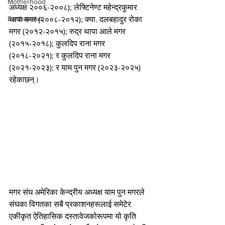
Motherhood
अध्यक्ष २००६-२००८); लेफ्टिनेण्ट महेन्द्रकुमार 
Earthquake
थापा मगर (२००८-२०१२); क्या. दलबहादुर रोका 
मगर (२०१२-२०१५); रुद्र थापा आले मगर 
(२०१५-२०१८); कुलदिप राना मगर 
(२०१८-२०२१); र कुलदिप राना मगर 
(२०२१-२०२३); र याम पुन मगर (२०२३-२०२५) 
रहेकाछन्।
मगर संघ अमेरिका केन्द्रीय अध्यक्ष याम पुन मगरले 
संघका विगतका सबै प्रकाशनहरूलाई समेटेर 
एकीकृत ऐतिहासिक दस्तावेजकोरूपमा यो कृति 