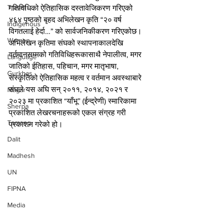
Travel
गतिविधिको ऐतिहासिक दस्तावेजिकरण गरिएको 
४६४ पृष्ठको बृहद अभिलेखन कृति “२० वर्ष 
Indigenous
विगतलाई हेर्दा…” को सार्वजनिकीकरण गरिएकोछ। 
Women
अभिलेखन कृतिमा संघको स्थापनाकालदेखि 
वर्तमानसम्मको गतिविधिहरूकासाथै नेपालीत्व, मगर 
Language
जातिको ईतिहास, पहिचान, मगर मातृभाषा, 
Gurkhas
संस्कृतिको ऐतिहासिक महत्व र वर्तमान अवस्थाबारे 
संघले यस अघि सन् २०११, २०१४, २०२१ र 
Magar
२०२३ मा प्रकाशित “याँभू” (ईन्द्रेणी) स्मारिकामा 
Sherpa
प्रकाशित लेखरचनाहरूको एकल संग्रह गरी 
Tamang
प्रकाशन गरेको हो।
Dalit
Madhesh
UN
FIPNA
Media