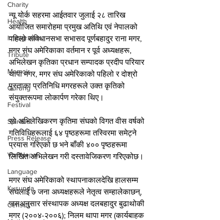
Charity
न्यू योर्क सहरमा आईतवार जुलाई २८ तारिख 
Health
आयोजित समारोहमा प्रमुख अतिथि एवं नेपालको 
Immigration
पहिलो संविधानसभा सभासद पूर्णबहादुर राना मगर, 
मगर संघ अमेरिकाका वर्तमान र पूर्व अध्यक्षहरू, 
Tribute
अभिलेखन कृतिका प्रधान सम्पादक प्रदीप परियार 
Memoir
थापा मगर, मगर संघ अमेरिकाको पहिलो र दोश्रो 
पुस्ताका प्रतिनिधि मगरहरूले उक्त कृतिको 
Gurung
संयुक्तरूपमा लोकार्पण गरेका थिए।
Festival
सो अभिलेखिकरण कृतिमा संघको विगत वीस वर्षको 
Spiritual
गतिविधिहरूलाई ६४ पृष्ठहरूमा तस्विरमा समेट्ने 
Press Release
प्रयास गरिएको छ भने बाँकी ४०० पृष्ठहरूमा 
VisitNepal
लिखित अभिलेखन गरी दस्तावेजिकरण गरिएकोछ।
Language
मगर संघ अमेरिकाको स्थापनाकालदेखि हालसम्म 
Kusunda
संघलाई ७ जना अध्यक्षहरूले नेतृत्व सम्हालेकाछन्, 
जसअनुसार संस्थापक अध्यक्ष दलबहादुर बुढाथोकी 
Census
मगर (२००४-२००६); निलम थापा मगर (कार्यबाहक 