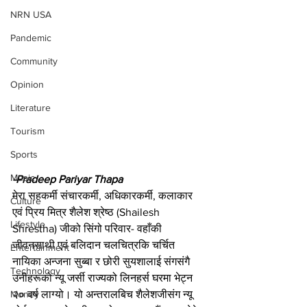
NRN USA
Pandemic
Community
Opinion
Literature
Tourism
Sports
Music
-Pradeep Pariyar Thapa
मेरा सहकर्मी संचारकर्मी, अधिकारकर्मी, कलाकार 
Culture
एवं प्रिय मित्र शैलेश श्रेष्ठ (Shailesh 
Lifestyle
Shrestha) जीको सिंगो परिवार- वहाँकी 
जीवनसाथी एवं बलिदान चलचित्रकि चर्चित 
Entertainment
नायिका अन्जना सुब्बा र छोरी सुयशालाई संगसंगै 
Technology
उनीहरूको न्यू जर्सी राज्यको लिनहर्स घरमा भेट्न 
२० वर्ष लाग्यो। यो अन्तरालबिच शैलेशजीसंग न्यू 
Money