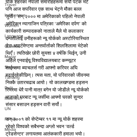
योर्क शहरका नेपाली समारोहहरूमा सयौं पटक भेटे 
Travel
पनि आज सपरिवार एक साथ भेट्ने मौका बल्ल 
Indigenous
जुर्यो। सन् २००० मा अमेरिकाको पहिलो नेपाली 
अमेरिकन म्यागाजिन पत्रिका ‘अमेरिका दर्पण’ को 
Women
कार्यकारी सम्पादकको नाताले मैले यो कलाकार 
Language
दम्पतीलाई उनीहरूको न्यू योर्कको अस्टोरियास्थित 
डेरा अपार्टमेण्टमा अन्तर्वार्ताको शिलशिलामा भेटेको 
Gurkhas
थिएँ। त्यतिखेर छोरी सुयशा ४ वर्षकि थिईन्, उनी 
Magar
अहिले एनवाईयू विश्वविद्यालयबाट कम्प्यूटर 
Sherpa
साईन्समा ब्याचलर्स गरी आफ्नो करियर अघि 
बढाईरहेकीछिन्। त्यस यता, यो परिवारको जीवनमा 
Tamang
निक्कै उतारचढाब आयो। यो कालखण्डमा हड्सन 
Dalit
रिभरमा धेरै पानी मात्र बगेन यो जोडीले न्यू योर्कको 
भाडाको घरबाट न्यू जर्सीमा आफ्नो घरको सुन्दर 
Madhesh
संसार बसाउन हड्सन वारी सर्यो।
UN
सन् २००१ को सेप्टेम्बर ११ मा न्यू योर्क शहरमा 
FIPNA
रहेको विश्वको सबैभन्दा अग्लो भवन ‘वर्ल्ड 
Media
ट्रेडसेन्टर’ लगायतमा आतंककारी हमाला भयो। 