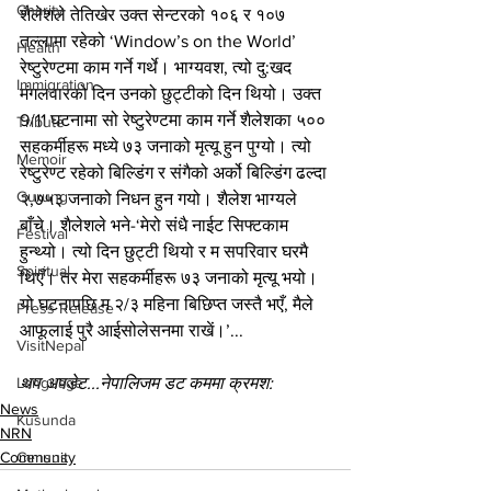
Charity
शैलेशले तेतिखेर उक्त सेन्टरको १०६ र १०७ 
तल्लामा रहेको ‘Window’s on the World’ 
Health
रेष्टुरेण्टमा काम गर्ने गर्थे। भाग्यवश, त्यो दु:खद 
Immigration
मंगलवारको दिन उनको छुट्टीको दिन थियो। उक्त 
9/11 घटनामा सो रेष्टुरेण्टमा काम गर्ने शैलेशका ५०० 
Tribute
सहकर्मीहरू मध्ये ७३ जनाको मृत्यू हुन पुग्यो। त्यो 
Memoir
रेष्टुरेण्ट रहेको बिल्डिंग र संगैको अर्को बिल्डिंग ढल्दा 
Gurung
२,७५३ जनाको निधन हुन गयो। शैलेश भाग्यले 
बाँचे। शैलेशले भने-‘मेरो संधै नाईट सिफ्टकाम 
Festival
हुन्थ्यो। त्यो दिन छुट्टी थियो र म सपरिवार घरमै 
Spiritual
थिएँ। तर मेरा सहकर्मीहरू ७३ जनाको मृत्यू भयो। 
यो घटनापछि म २/३ महिना बिछिप्त जस्तै भएँ, मैले 
Press Release
आफूलाई पुरै आईसोलेसनमा राखें।’...
VisitNepal
थप अपडेट...नेपालिजम डट कममा क्रमश:
Language
News
Kusunda
NRN
Community
Census