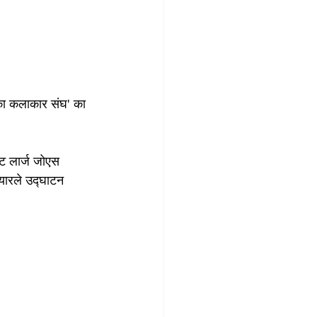
रिका कलाकार संघ' का 
एट लार्ज जोएस 
ियारले उद्घाटन 