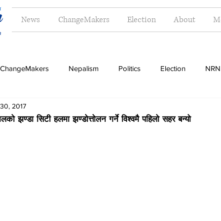
News
ChangeMakers
Election
About
M
ChangeMakers
Nepalism
Politics
Election
NRN
30, 2017
Opinion
Literature
Tourism
Sports
Music
लको झण्डा सिटी हलमा झण्डोत्तोलन गर्ने विश्वमै पहिलो सहर बन्यो
Money
Travel
Indigenous
Women
Langua
g
Dalit
Madhesh