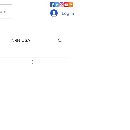
ore
Log In
NRN USA
Culture
Lifestyle
ge
Gurkhas