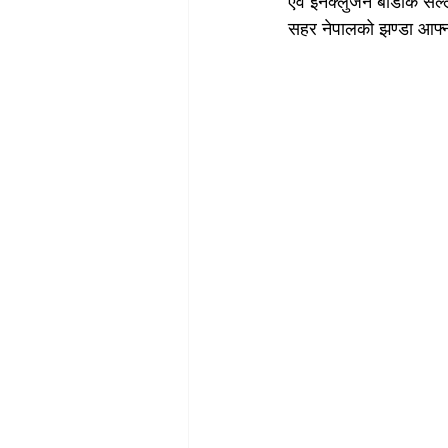
एवं इनक्लुजन बोर्डकि सल
सहर नेपालको झण्डा आफ्