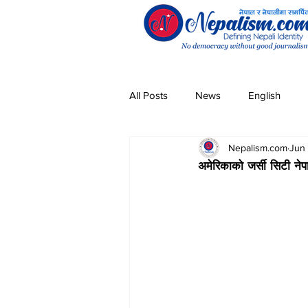
All Posts
News
English
Nepalism.com
Jun 
Pandemic
Community
अमेरिकाको जर्सी सिटी नेपा
Entertainment
Technology
Magar
Sherpa
Taman