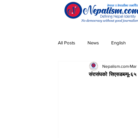
All Posts
News
English
Nepalism.com
Mar 
Pandemic
Community
संरासंघको सिएसडब्ल्यू-६५
Entertainment
Technology
Magar
Sherpa
Taman