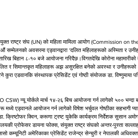
संयुक्त राष्ट्र संघ (UN) को महिला मामिला आयोग (Commission on th
्मेलनको अवसरमा एड्वानद्वारा ‘दलित महिलाहरूको अस्मिता र उनीहरू
च २६ तारिख बिहान ८-१० बजे आयोजना गरिदैछ।विगतदेखि कोरोना महामारीको
ित र सिमान्तकृत महिलाहरू अझ असुरक्षित बनेको अवस्था र उनीहरूको अस
ा गरिने कुरा एडवानकि संस्थापक प्रेसिडेंट एवं गोष्ठी संयोजक डा. विष्णुमाया
 CSW) न्यू योर्कले मार्च १४-२६ बिच आयोजना गर्न लागेको ५०० भन्दा ब
हरू मध्ये एड्वानले आयोजन गर्न लागेको विषेश भर्चुवल गोष्ठीका सहभागी प्यानेल
 डा. क्रिष्टोफर क्विन, करूणा ट्रष्ट युकेकि कार्यक्रम निर्देशक सुसान अमो
्यालयकी प्रोफेसर डायना फोक्स, संयुक्त राष्ट्र संघको अन्तर-पुस्ता सल्
नासो कम्यूनिटी अमेरिकाका प्रेसिडेंट राजेन्द्र सेन्चुरी र नेपालकी अधिवक्