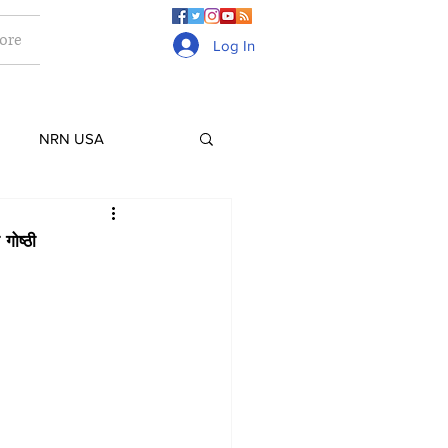
ore
Log In
NRN USA
Culture
Lifestyle
गोष्ठी
ge
Gurkhas