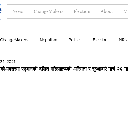
News
ChangeMakers
Election
About
M
ChangeMakers
Nepalism
Politics
Election
NRN
24, 2021
Opinion
Literature
Tourism
Sports
Music
 कोअवसरमा एड्वानको दलित महिलाहरूको अस्मिता र सुरक्षाबारे मार्च २६ मा 
Money
Travel
Indigenous
Women
Langua
g
Dalit
Madhesh