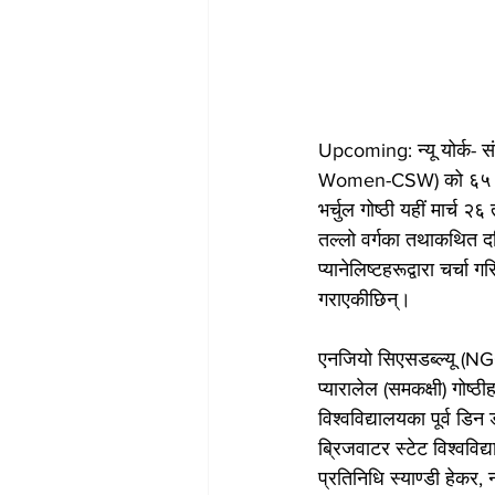
Upcoming: न्यू योर्क- 
Women-CSW) को ६५ औं सम
भर्चुल गोष्ठी यहीं मार्
तल्लो वर्गका तथाकथित दल
प्यानेलिष्टहरूद्वारा चर्च
गराएकीछिन्।
एनजियो सिएसडब्ल्यू (NGO
प्यारालेल (समकक्षी) गोष्ठी
विश्वविद्यालयका पूर्व डिन
ब्रिजवाटर स्टेट विश्वविद
प्रतिनिधि स्याण्डी हेकर, 