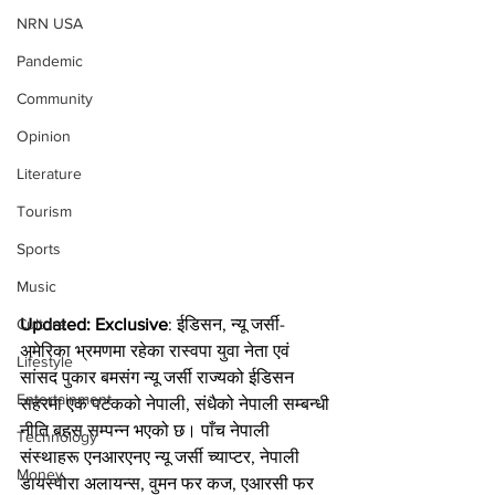
NRN USA
Pandemic
Community
Opinion
Literature
Tourism
Sports
Music
Updated: Exclusive
: ईडिसन, न्यू जर्सी- 
Culture
अमेरिका भ्रमणमा रहेका रास्वपा युवा नेता एवं 
Lifestyle
सांसद पुकार बमसंग न्यू जर्सी राज्यको ईडिसन 
Entertainment
सहरमा एक पटकको नेपाली, संधैको नेपाली सम्बन्धी 
नीति बहस सम्पन्न भएको छ। पाँच नेपाली 
Technology
संस्थाहरू एनआरएनए न्यू जर्सी च्याप्टर, नेपाली 
Money
डायस्पोरा अलायन्स, वुमन फर कज, एआरसी फर 