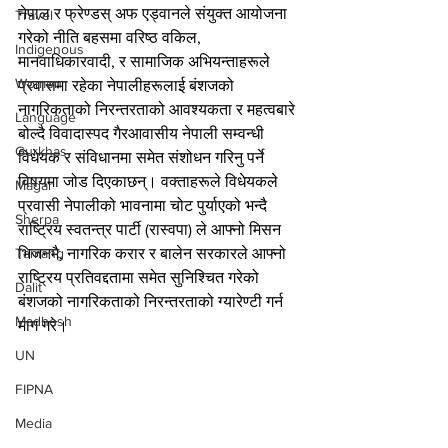
नेपाल र फ्रेण्डस् अफ एड्वानले संयुक्त आयोजना 
Travel
गरेको नीति बहसमा वरिष्ठ वकिल, 
Indigenous
मानवाधिकारवादी, र सामाजिक अभियन्ताहरूले 
Women
प्रवासमा रहेका नेपालीहरूलाई बंशजको 
नागरिकताको निरन्तरताको आवश्यकता र महत्वबारे 
Language
बोल्दै विवादास्पद गैरआवासीय नेपाली सम्वन्धी 
Gurkhas
विधेयक र संविधानमा समेत संशोधन गरिनु पर्ने 
विषयमा जोड दिएकाछन्। वक्ताहरूले विधेयकले 
Magar
प्रवासी नेपालीको भावनामा चोट पुर्याएको भन्दै 
Sherpa
राष्ट्रिय स्वतन्त्र पार्टी (रास्वपा) ले आफ्नो मिसन 
भिजनमै, नागरिक करार र बालेन सरकारले आफ्नो 
Tamang
राष्ट्रिय प्रतिवद्दतामा समेत सुनिश्चित गरेको 
Dalit
बंशजको नागरिकताको निरन्तरताको ग्यारेण्टी गर्न 
Madhesh
माग गरे।
UN
FIPNA
Media