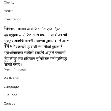
Charity
Health
Immigration
Tribute
आफ्नो सम्मानमा आयोजित मिट एण्ड ग्रिट 
समारोहमा आयोजित नीति बहसमा सम्वोधन गर्दै 
Memoir
प्रमुख अतिथि माननीय सांसद पुकार बमले आफ्नो 
Gurung
दल र सरकारले प्रवासी नेपालीको मुद्दालाई 
प्राथमिकतमा राखेको बताउँदै आफूले प्रवासी 
Festival
नेपालीको हकअधिकार सुनिश्चित गर्न प्रतिवद्ध 
Spiritual
रहेको बताए।
Press Release
VisitNepal
Language
Kusunda
Census