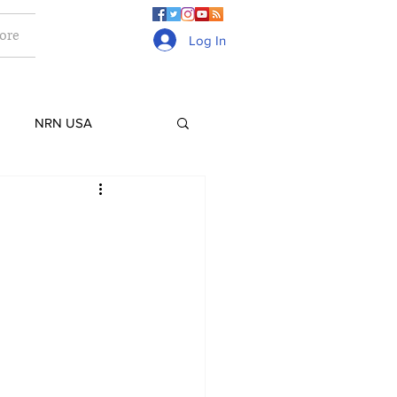
ore
Log In
NRN USA
Culture
Lifestyle
ge
Gurkhas