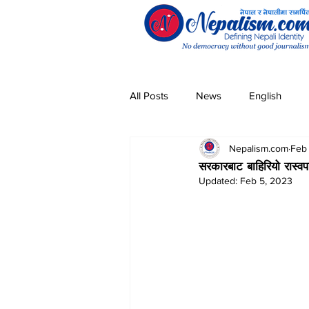
All Posts
News
English
Nepalism.com
Feb
Pandemic
Community
सरकारबाट बाहिरियो रास्व
Updated:
Feb 5, 2023
Entertainment
Technology
Magar
Sherpa
Taman