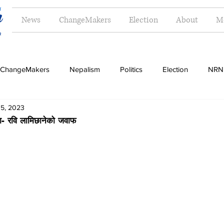
News
ChangeMakers
Election
About
M
ChangeMakers
Nepalism
Politics
Election
NRN
 5, 2023
Opinion
Literature
Tourism
Sports
Music
पा- रवि लामिछानेको जवाफ
Money
Travel
Indigenous
Women
Langua
g
Dalit
Madhesh