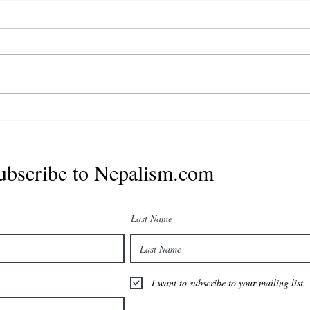
युनाइटेड नेपाली डायस्पोरा
अर्गनाइजेसन (UNDO
International) को विश्वव्यापी
नेतृत्व विस्तार, दोस्रो वार्षिक
ubscribe to Nepalism.com
ी
साधारणसभा डिसेम्बरमा काठमाडौंमा
हुने
Last Name
I want to subscribe to your mailing list.