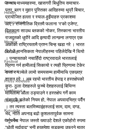
Charity
सन्चार माध्यमहरुमा, खासगरी बिधुतिय समाचार-
पत्र, ब्लग र मुहार पुस्तिका आदिहरुमा थुप्रै बिचार, 
Health
प्रायोजित हल्ला र स्याल-हुइँयाहरु प्रकाशमा 
Immigration
आए। राजनीतिक व्रितमै फलाना 'र'को एजेण्ट, 
ढिस्काना साउथ ब्लकको नोकर, तिस्काना भारतीय 
Tribute
राजदुतको धुपौरे आदि इत्यादी लान्छना लगाएर एक 
Memoir
अर्काको राष्ट्रियतामै प्रश्न चिन्ह खडा गरे । भारत 
बिरोधी मानसिकता नेपालीहरुमा पहिलेदेखि नै थियो 
Gurung
। पन्चायतको नचाहिँदो राष्ट्रवादले भारतलाई 
Festival
घ्रिणा गर्न हामीलाई सिकायो र त्यही घ्रिणामा टेकेर 
Spiritual
राजा र पञ्चेले लामो समयसम्म हामीमाथि एकछत्र 
शासन गरे । अब रहयो भारतीय हेपाइ र हस्तक्षेपको 
Press Release
कुरा- ठुला देशहरुले फुच्चे देशहरुलाई बिभिन्न 
VisitNepal
मामिलामा औंला ठड्याउने र हस्तक्षेप गर्ने काम 
संसारकै चलेको नियम हो, नेपाल अपवादभित्र पर्दैन 
Language
। तर त्यस्ता बलमिच्याइंहरुलाई साम, दाम, दण्ड, 
Kusunda
भेद, नीति अपनाइ बढो कुशलतापुर्वक सामना 
Census
गर्नुपर्नेमा नेपाल जस्तो ख्याउटे देशले एकोहोरो रुपमा 
"धोती मुर्दावाद" भनी हरहमेशा सडकमा उफ्रने मात्र 