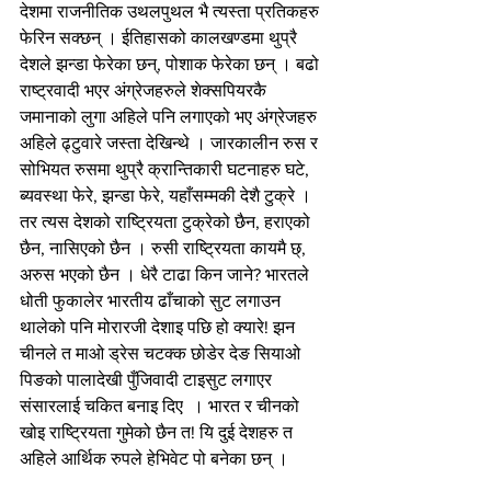
देशमा राजनीतिक उथलपुथल भै त्यस्ता प्रतिकहरु 
फेरिन सक्छन् । ईतिहासको कालखण्डमा थुप्रै 
देशले झन्डा फेरेका छन्, पोशाक फेरेका छन् । बढो 
राष्ट्रवादी भएर अंग्रेजहरुले शेक्सपियरकै 
जमानाको लुगा अहिले पनि लगाएको भए अंग्रेजहरु 
अहिले ढ्टुवारे जस्ता देखिन्थे । जारकालीन रुस र 
सोभियत रुसमा थुप्रै क्रान्तिकारी घटनाहरु घटे, 
ब्यवस्था फेरे, झन्डा फेरे, यहाँसम्मकी देशै टुक्रे । 
तर त्यस देशको राष्ट्रियता टुक्रेको छैन, हराएको 
छैन, नासिएको छैन । रुसी राष्ट्रियता कायमै छ्, 
अरुस भएको छैन । धेरै टाढा किन जाने? भारतले 
धोती फुकालेर भारतीय ढाँचाको सुट लगाउन 
थालेको पनि मोरारजी देशाइ पछि हो क्यारे! झन 
चीनले त माओ ड्रेस चटक्क छोडेर देङ सियाओ 
पिङको पालादेखी पुँजिवादी टाइसुट लगाएर 
संसारलाई चकित बनाइ दिए  । भारत र चीनको 
खोइ राष्ट्रियता गुमेको छैन त! यि दुई देशहरु त 
अहिले आर्थिक रुपले हेभिवेट पो बनेका छन् ।