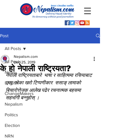
Post
All Posts
Nepalism.com
All Posts
Dec 25, 2019
के हो नेपाली राष्ट्रियता?
News
नेपाली राष्ट्रियताबारे  भाषा र साहित्यमा रसियाबाट 
एमए गरेका खरो टिप्पणीकार  ससाङ् लामाको 
English
बिचारोत्तेजक आलेख पढेर रचनात्मक बहसमा 
ChangeMakers
सहभागी बन्नुहोस् ।
Nepalism
Politics
Election
NRN