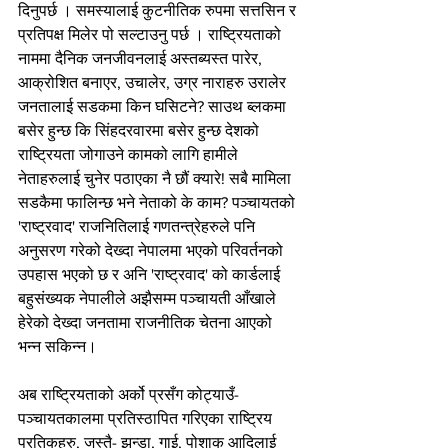
दिनुपर्छ । समस्यालाई कुटनीतिक रुपमा सत्तसिन र 
प्रतिपक्ष मिलेर पो सल्टाउनु पर्छ । राष्ट्रियताको 
नाममा दैनिक जनजीवनलाई अस्तब्यस्त पारेर, 
आक्रोशित बनाएर, उचालेर, उग्र नाराहरु उरालेर 
जनतालाई सडकमा किन घसिटने? साउथ ब्लकमा 
बसेर हुन्छ कि सिंहदरवारमा बसेर हुन्छ देशको 
राष्ट्रियता जोगाउने कामको लागि हामीले 
नेताहरुलाई चुनेर पठाएका नै छौं क्यारे! सबै मामिला 
सडकैमा फालिन्छ भने नेताको के काम? पञ्चायतको 
'राष्ट्रवाद' राजनितिलाई गणतन्त्रेहरुले पनि 
अनुसरण गरेको देख्दा नेपालमा भएको परिवर्तनको 
उपहास भएको छ र अनि 'राष्ट्रवाद' को कार्डलाई 
बहुसंख्यक नेपालीले अझैसम्म पञ्चायती आँखाले 
हेरेको देख्दा जनतामा राजनीतिक चेतना आएको 
भन्न सकिन्न।
अब राष्ट्रियताको अर्को प्रसँग कोट्याउँ- 
पञ्चायतकालमा प्रतिस्ठापित गरिएका राष्ट्रिय 
प्रतिकहरु, जस्तै- झन्डा, गाई, पोशाक आदिलाई 