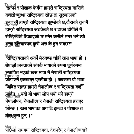
Travel
"झन्डा र पोशाक फेर्दैमा हाम्रो राष्ट्रियता नासिने 
Indigenous
कस्तो चुत्था राष्ट्रियता रहेछ त! सुरुवालको 
इन्जारमै हाम्रो राष्ट्रियता झुण्डेको छ,दौराको तुनामै 
Women
हाम्रो राष्ट्रियता अडकेको छ र ढाका टोपीले नै 
Language
राष्ट्रियता टिकाएको छ भनेर कसैले भन्छ भने त्यो 
भन्दा हाँस्यास्पद कुरो अरु के हुन सक्छ?"
Gurkhas
Magar
"राष्ट्रियताको अर्को मेरुदण्ड चाँहीं खस भाषा हो । 
नेपाली जनताको संपर्क भाषाको रुपमा पूर्णरुपमा 
Sherpa
स्थापित भएको खस भाषा नै नेपाली राष्ट्रियता 
Tamang
जोगाउने एकमात्र प्रतीक हो । जबसम्म यो भाषा 
Dalit
जिवित रहन्छ हाम्रो नेपालीत्व र राष्ट्रियता कहीँ 
जांदैन । यदी यो भाषा लोप भयो भने हाम्रो 
Madhesh
नेपालीपन, नेपालीत्व र नेपाली राष्ट्रियता हराएर 
UN
जान्छ । खस भाषाका अगाडि झन्डा र पोशाक त 
गौण कुरा हुन् ।"
FIPNA
Media
पछिला समयमा राष्ट्रियता, देशप्रेम् र नेपालीत्ववारे 