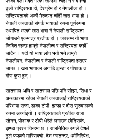
परेको बेला मदत गरेको खण्डमा त्यही नै सबभन्दा 
ठुलो राष्ट्रियता हो, देशप्रेम हो र नेपालीत्व हो । 
राष्ट्रियताको अर्को मेरुदण्ड चाँहीं खस भाषा हो । 
नेपाली जनताको संपर्क भाषाको रुपमा पूर्णरुपमा 
स्थापित भएको खस भाषा नै नेपाली राष्ट्रियता 
जोगाउने एकमात्र प्रतीक हो । जबसम्म यो भाषा 
जिवित रहन्छ हाम्रो नेपालीत्व र राष्ट्रियता कहीँ 
जांदैन । यदी यो भाषा लोप भयो भने हाम्रो 
नेपालीपन, नेपालीत्व र नेपाली राष्ट्रियता हराएर 
जान्छ । खस भाषाका अगाडि झन्डा र पोशाक त 
गौण कुरा हुन् ।
सातसाल अघि र सातसाल पछि पनि सोझा, सिधा र 
अन्धकारमा रहेका नेपाली जनतालाई राष्ट्रियताको 
परिभाषा राजा, ढाका टोपी, झन्डा र दौरा सुरुवालको 
रुपमा अर्थ्याइयो । राष्ट्रियताको प्रतीक राजा 
रहेनन्, पोशाक र टोपी धेरैले लगाउन छोडिसके, 
झण्डा प्रश्न चिन्हमा छ । राजनितिक रुपले देशले 
ठुलै फडको मारिसक्यो, देश गणतन्त्र, धर्मनिरिपेक्ष, 