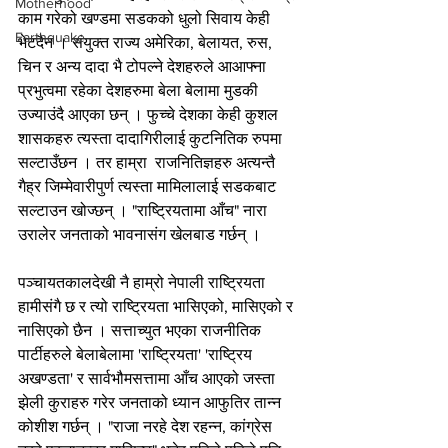
Motherhood
काम गरेको खण्डमा सडकको धुलो सिवाय केही 
Earthquake
भेटदैन । संयुक्त राज्य अमेरिका, बेलायत, रुस, 
चिन र अन्य दादा भै टोपल्ने देशहरुले आआफ्ना 
प्रभुत्वमा रहेका देशहरुमा बेला बेलामा मुडकी 
उज्याउंदै आएका छन् । फुच्चे देशका केही कुशल 
शासकहरु त्यस्ता दादागिरीलाई कुटनितिक रुपमा 
सल्टाउँछन । तर हाम्रा  राजनितिज्ञहरु अत्यन्तै 
गैह्र जिम्मेवारीपुर्ण त्यस्ता मामिलालाई सडकबाट 
सल्टाउन खोज्छन् । "राष्ट्रियतामा आँच" नारा 
उरालेर जनताको भावनासंग खेलबाड गर्छन् ।
पञ्चायतकालदेखी नै हाम्रो नेपाली राष्ट्रियता 
हामीसंगै छ र त्यो राष्ट्रियता भासिएको, मासिएको र 
नासिएको छैन । सत्ताच्युत भएका राजनीतिक 
पार्टीहरुले बेलाबेलामा 'राष्ट्रियता' 'राष्ट्रिय 
अखण्डता' र सार्वभौमसत्तामा आँच आएको जस्ता 
झेली कुराहरु गरेर जनताको ध्यान आफुतिर तान्न 
कोशीश गर्छन् । "राजा नरहे देश रहन्न, कांग्रेस 