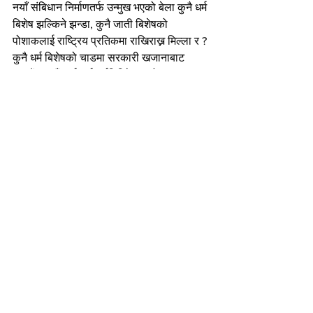
नयाँ संबिधान निर्माणतर्फ उन्मुख भएको बेला कुनै धर्म 
बिशेष झल्किने झन्डा, कुनै जाती बिशेषको 
पोशाकलाई राष्ट्रिय प्रतिकमा राखिराख्न मिल्ला र ? 
कुनै धर्म बिशेषको चाडमा सरकारी खजानाबाट 
लाखौं रुपयाँ खर्च गर्दा धर्मनिरिपेक्षताको उपहास 
भएन र? बहुजातीय र बहुधर्मीय राज्यमा परिवर्तित 
परिवेशमा राज्यले नगरी नहुने प्रराम्भिक कार्यहरु 
कहिले शुरु होला? बिभिन्न भाषा-भाषीलाई बिकास 
गर्ने समान अवसर प्रदान गरी देवनागरी भाषालाई 
सम्पूर्ण नेपालकै संपर्क भाषा वा राष्ट्रिय भाषाको 
रुपमा प्रस्तुत गरेर दह्रो निर्णय कुन सरकारले 
लेला? कारण खस भाषा नै हाम्रो राष्ट्रियता अक्षुण्ण 
राख्ने एकमात्र कडी हो, ढुकढुकी हो र राष्ट्रिय 
पहिचान हो । यसको बिब्ल्याँटो नेपाली राष्ट्रियता 
सुरुवालको इन्जारमा झुण्डेको छ, दौराको तुनामा 
अडकेको छ, ढाका टोपीले थामेको छ र झण्डाले 
जगेर्ना गरेको छ जस्ता कुतर्क गरिए भने यसले 
जातीय बिद्वेष फैलाई सह-अस्तित्वको भावनामा ठेस 
पुर्याउने छ ।