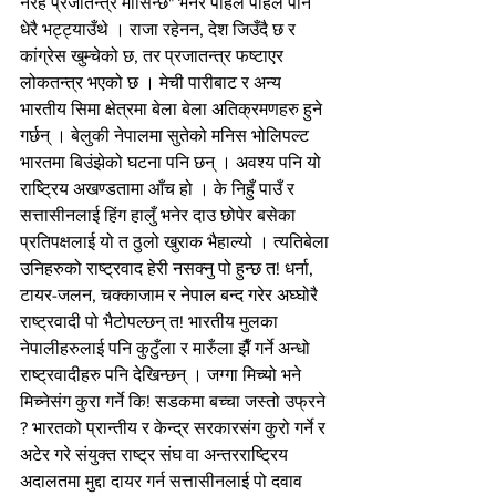
नरहे प्रजातन्त्र मासिन्छ" भनेर पहिले पहिले पनि 
धेरै भट्ट्याउँथे । राजा रहेनन, देश जिउँदै छ र 
कांग्रेस खुम्चेको छ, तर प्रजातन्त्र फष्टाएर 
लोकतन्त्र भएको छ । मेची पारीबाट र अन्य 
भारतीय सिमा क्षेत्रमा बेला बेला अतिक्रमणहरु हुने 
गर्छन् । बेलुकी नेपालमा सुतेको मनिस भोलिपल्ट 
भारतमा बिउंझेको घटना पनि छन् । अवश्य पनि यो 
राष्ट्रिय अखण्डतामा आँच हो । के निहुँ पाउँ र 
सत्तासीनलाई हिंग हालुँ भनेर दाउ छोपेर बसेका 
प्रतिपक्षलाई यो त ठुलो खुराक भैहाल्यो । त्यतिबेला 
उनिहरुको राष्ट्रवाद हेरी नसक्नु पो हुन्छ त! धर्ना, 
टायर-जलन, चक्काजाम र नेपाल बन्द गरेर अघ्घोरै 
राष्ट्रवादी पो भैटोपल्छन् त! भारतीय मुलका 
नेपालीहरुलाई पनि कुटुँला र मारुँला झैँ गर्ने अन्धो 
राष्ट्रवादीहरु पनि देखिन्छन् । जग्गा मिच्यो भने 
मिच्नेसंग कुरा गर्ने कि! सडकमा बच्चा जस्तो उफ्रने 
? भारतको प्रान्तीय र केन्द्र सरकारसंग कुरो गर्ने र 
अटेर गरे संयुक्त राष्ट्र संघ वा अन्तरराष्ट्रिय 
अदालतमा मुद्दा दायर गर्न सत्तासीनलाई पो दवाव 