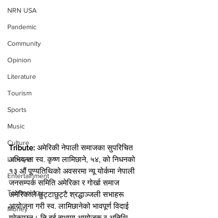
NRN USA
Pandemic
Community
Opinion
Literature
Tourism
Sports
Music
Culture
Tribute:
 अमेरिकी नेपाली समाजका सुपरिचित 
अभियन्ता स्व. कृष्ण लामिछाने, ५४, को निधनको 
Lifestyle
१३ औं पूण्यतिथिको अवसरमा न्यू योर्कमा नेपाली 
Entertainment
जनसम्पर्क समिति अमेरिका र गोर्खा समाज 
Technology
अमेरिकाले छुट्टाछुट्टै श्रद्धाञ्जली सभाहरू 
आयोजना गरी स्व. लामिछानेको भावपूर्ण विदाई 
Money
गरेकाछन्। ति दुई सभामा आयोजक र अतिथि 