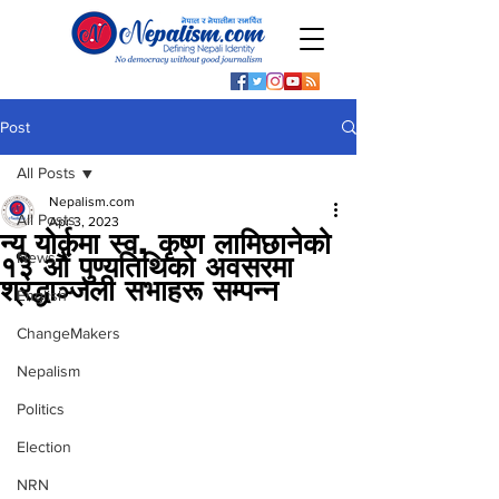
Post
All Posts
Nepalism.com
All Posts
Apr 3, 2023
न्यू योर्कमा स्व. कृष्ण लामिछानेको
News
१३ औं पुण्यतिथिको अवसरमा
श्रद्धाञ्जली सभाहरू सम्पन्न
English
ChangeMakers
Nepalism
Politics
Election
NRN