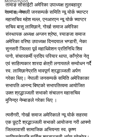
Motherhood
तामाङ सोसाईटी अमेरिका उपाध्यक्ष तुलबहादुर 
Earthquake
तामाङ, नेपाली जनसम्पर्क समिति न्यू योर्क च्याप्टर 
महासचिव महेश मल्ल, एनआरएन न्यू योर्क च्याप्टर 
सचिव बासु लामिछाने, गोर्खा समाज अमेरिका 
संस्थापक अध्यक्ष अन्जन श्रेष्ठ, स्याङजा समाज 
अमेरिका वरिष्ठ उपाध्यक्ष दिनदयाल भण्डारी, नेका 
सुनसरी जिल्ला पूर्व महाधिवेशन प्रतिनिधि शिव 
पागो, संचारकर्मी प्रदिप परियार थापा, काँग्रेस नेतृ 
एवं साहित्यकार शारदा क्षेत्री लगायतले सम्वोधन गर्दै 
स्व. लामिछानेप्रति भावपूर्ण श्रद्धाञ्जली अर्पण 
गरेका थिए। नेपाली जनसम्पर्क समिति अमेरिकाका 
सभापति आनन्द बिष्टको सभापतित्वमा आयोजित 
उक्त श्रद्धाञ्जली सभाको संचालन महासचिव 
मुनिन्द्र नेम्बाङले गरेका थिए ।
त्यसैगरी, गोर्खा समाज अमेरिकाले न्यू योर्क सहरमा 
एक छुट्टै श्रद्धाञ्जली सभाको आयोजना गरी आफ्नो 
जिल्लावासी सामाजिक अभियन्ता स्व. कृष्ण 
लामिछानेप्रति हार्दिक श्रद्धाञ्जली अर्पण गरेकोछ। 