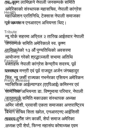
स्व. कृष्ण लामिछाने नेपाली जनसम्पर्क समिति 
Charity
अमेरिकाको संस्थापक महासचिव, नेपाली कांग्रेस 
Health
महाधिवेशन प्रतिनिधि, टेक्सास नेपाली समाजका 
Immigration
पूर्व अध्यक्ष र एनआरएन अभियन्ता थिए।
Tribute
न्यू योर्क सहरमा अप्रिल २ तारिख आईतवार नेपाली 
Memoir
जनसम्पर्क समिति अमेरिकाले स्व. कृष्ण 
लामिछानेको १३ औं पुण्यतिथिको अवसरमा 
Gurung
आयोजना गरेको श्रद्धाञ्जली सभामा अतिथि 
Festival
वक्ताहरू नेपाली कांग्रेस केन्द्रीय सदस्य, पूर्व 
परराष्ट्र मन्त्री एवं पूर्व राजदूत अर्जन जंगबहादुर 
Spiritual
सिंह, न्यू जर्सी राज्यका गभर्नरका एसियन अमेरिकन 
Press Release
प्यासिफिक आईल्याण्डर (एएपिआई) कमिस्नर एवं 
VisitNepal
सामाजिक अभियन्ता डा. विष्णुमाया परियार, नेपाली 
जनसम्पर्क समिति मकाउका संस्थापक अध्यक्ष 
Language
अमिर जोशी, प्रवासी एकता समाजका अन्तराष्ट्रिय 
Kusunda
बिभाग सचिव सिता खरेल, एनआरएनए आईसिसी 
सदस्य दुर्गेश जंग कार्की, शेर्पा समाज अमेरिका 
Census
अध्यक्ष एपी शेर्पा, फिप्ना महासंघ कोषाध्यक्ष एवम 