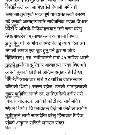
Travel
वक्ताहरूले स्व. लामिछानेले नेपाली अमेरिकी 
समाजमा पुर्याएको महत्वपूर्ण योगदानहरूको स्मरण 
Indigenous
गर्दै उनको आत्महत्यापछि सार्वजनिक भएका विभत्स 
Women
फोटो र अडियो-भिडियोहरूबाट उनी चरम घरेलु 
Language
हिंसामा परेको प्रमाणहरूको आधारमा निष्पक्ष 
छानबिन गरी स्वर्गीय लामिछानेलाई न्याय दिलाउन 
Gurkhas
नेपाली समाज एक जुट हुनु पर्ने कुरामा जोड 
Magar
दिएकाछन्। स्व. लामिछानेले मार्च २१ तारिख आफ्नै 
घरको भर्यांगमा झुण्डिएर आत्महत्या गरेका थिए भने 
Sherpa
आफ्नो बुबाको छोरोको अन्तिम अनुहार हेर्ने ईच्छा 
Tamang
बिपरित हतारहतार मार्च २४ तारिख दाहसंस्कार 
गरिएको थियो। स्मरण रहोस्, उनको आत्महत्याको 
Dalit
खवर बाहिरिए लगत्तै स्व. लामिछानेको शरीर भरी 
Madhesh
बिभत्स चोटपटक लागेको फोटोहरू सार्वजनिक 
UN
भएको थियो। ति फोटोहरू देख्ने जो कोहीले स्वर्गीय 
लामिछाने लामो समयदेखि घरेलु हिंसाबाट पिडित 
FIPNA
रहेको अनुमान सजिलै लगाउन सक्छ।
Media